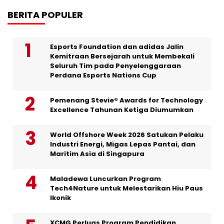
BERITA POPULER
Esports Foundation dan adidas Jalin
Kemitraan Bersejarah untuk Membekali
Seluruh Tim pada Penyelenggaraan
Perdana Esports Nations Cup
Pemenang Stevie® Awards for Technology
Excellence Tahunan Ketiga Diumumkan
World Offshore Week 2026 Satukan Pelaku
Industri Energi, Migas Lepas Pantai, dan
Maritim Asia di Singapura
Maladewa Luncurkan Program
Tech4Nature untuk Melestarikan Hiu Paus
Ikonik
XCMG Perluas Program Pendidikan