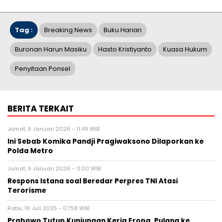
Tag :
Breaking News
Buku Harian
Buronan Harun Masiku
Hasto Kristiyanto
Kuasa Hukum
Penyitaan Ponsel
BERITA TERKAIT
Jumat, 9 Januari 2026 - 11:49 WIB
Ini Sebab Komika Pandji Pragiwaksono Dilaporkan ke
Polda Metro
Jumat, 9 Januari 2026 - 11:00 WIB
Respons Istana soal Beredar Perpres TNI Atasi
Terorisme
Rabu, 16 Juli 2025 - 07:58 WIB
Prabowo Tutup Kunjungan Kerja Eropa, Pulang ke