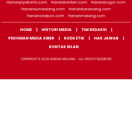
Harianjayakarta.com
Harianbanten.com
Harianbogor.com
Hariansumedang.com
Hariankarawang.com
Hariancirebon.com
Harianmalang.com
HOME
HISTORI MEDIA
TIM REDAKSI
PEDOMAN MEDIA SIBER
KODE ETIK
HAK JAWAB
KONTAK IKLAN
COPYRIGHT © 2026 HARIAN MALANG - ALL RIGHTS RESERVED