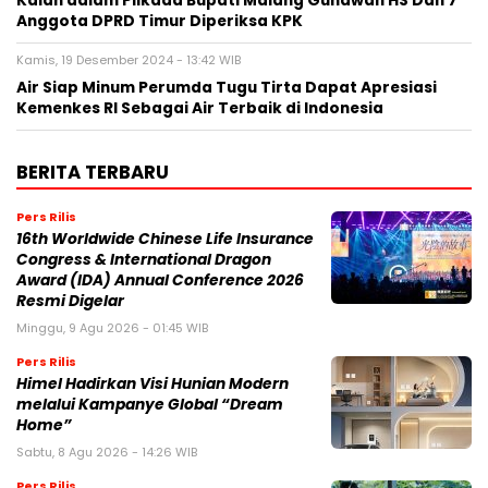
Kalah dalam Pilkada Bupati Malang Gunawan HS Dan 7
Anggota DPRD Timur Diperiksa KPK
Kamis, 19 Desember 2024 - 13:42 WIB
Air Siap Minum Perumda Tugu Tirta Dapat Apresiasi
Kemenkes RI Sebagai Air Terbaik di Indonesia
BERITA TERBARU
Pers Rilis
16th Worldwide Chinese Life Insurance
Congress & International Dragon
Award (IDA) Annual Conference 2026
Resmi Digelar
Minggu, 9 Agu 2026 - 01:45 WIB
Pers Rilis
Himel Hadirkan Visi Hunian Modern
melalui Kampanye Global “Dream
Home”
Sabtu, 8 Agu 2026 - 14:26 WIB
Pers Rilis