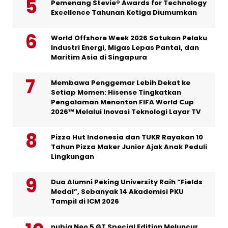
Pemenang Stevie® Awards for Technology
Excellence Tahunan Ketiga Diumumkan
World Offshore Week 2026 Satukan Pelaku
Industri Energi, Migas Lepas Pantai, dan
Maritim Asia di Singapura
Membawa Penggemar Lebih Dekat ke
Setiap Momen: Hisense Tingkatkan
Pengalaman Menonton FIFA World Cup
2026™ Melalui Inovasi Teknologi Layar TV
Pizza Hut Indonesia dan TUKR Rayakan 10
Tahun Pizza Maker Junior Ajak Anak Peduli
Lingkungan
Dua Alumni Peking University Raih “Fields
Medal”, Sebanyak 14 Akademisi PKU
Tampil di ICM 2026
nubia Neo 5 GT Special Edition Meluncur