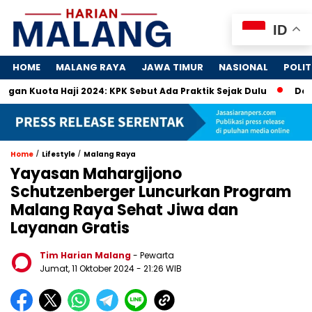
ID
HOME
MALANG RAYA
JAWA TIMUR
NASIONAL
POLIT
 Haji 2024: KPK Sebut Ada Praktik Sejak Dulu
Dosa-Dosa 4
/
/
Home
Lifestyle
Malang Raya
Yayasan Mahargijono
Schutzenberger Luncurkan Program
Malang Raya Sehat Jiwa dan
Layanan Gratis
Tim Harian Malang
- Pewarta
Jumat, 11 Oktober 2024
- 21:26 WIB