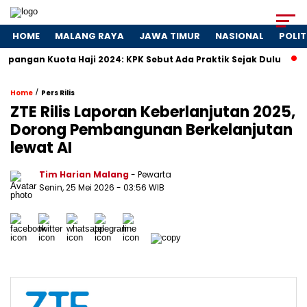
HOME
MALANG RAYA
JAWA TIMUR
NASIONAL
POLIT
uota Haji 2024: KPK Sebut Ada Praktik Sejak Dulu
Dosa-Dos
/
Home
Pers Rilis
ZTE Rilis Laporan Keberlanjutan 2025,
Dorong Pembangunan Berkelanjutan
lewat AI
Tim Harian Malang
- Pewarta
Senin, 25 Mei 2026
- 03:56 WIB