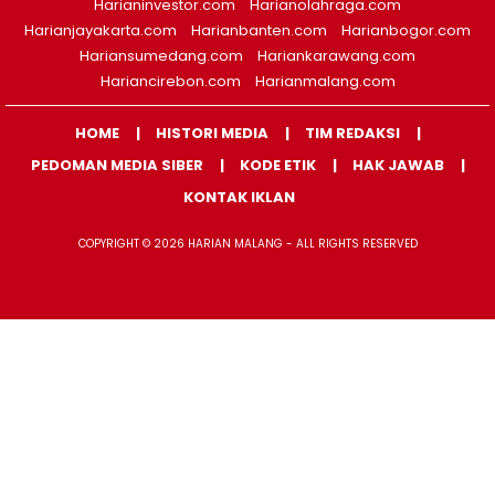
Harianinvestor.com
Harianolahraga.com
Harianjayakarta.com
Harianbanten.com
Harianbogor.com
Hariansumedang.com
Hariankarawang.com
Hariancirebon.com
Harianmalang.com
HOME
HISTORI MEDIA
TIM REDAKSI
PEDOMAN MEDIA SIBER
KODE ETIK
HAK JAWAB
KONTAK IKLAN
COPYRIGHT © 2026 HARIAN MALANG - ALL RIGHTS RESERVED