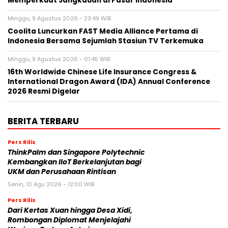
Memperkuat Jangkauan di Pasar Indonesia
Minggu, 9 Agustus 2026 - 23:49 WIB
Coolita Luncurkan FAST Media Alliance Pertama di
Indonesia Bersama Sejumlah Stasiun TV Terkemuka
Minggu, 9 Agustus 2026 - 01:45 WIB
16th Worldwide Chinese Life Insurance Congress &
International Dragon Award (IDA) Annual Conference
2026 Resmi Digelar
BERITA TERBARU
Pers Rilis
ThinkPalm dan Singapore Polytechnic
Kembangkan IIoT Berkelanjutan bagi
UKM dan Perusahaan Rintisan
Senin, 10 Agu 2026 - 12:00 WIB
Pers Rilis
Dari Kertas Xuan hingga Desa Xidi,
Rombongan Diplomat Menjelajahi