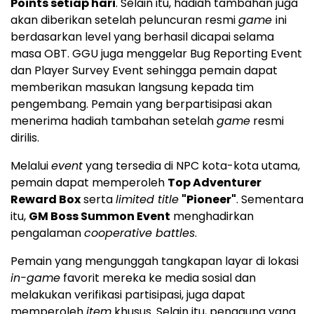
Points setiap hari
. Selain itu, hadiah tambahan juga
akan diberikan setelah peluncuran resmi
game
ini
berdasarkan level yang berhasil dicapai selama
masa OBT. GGU juga menggelar Bug Reporting Event
dan Player Survey Event sehingga pemain dapat
memberikan masukan langsung kepada tim
pengembang. Pemain yang berpartisipasi akan
menerima hadiah tambahan setelah
game
resmi
dirilis.
Melalui
event
yang tersedia di NPC kota-kota utama,
pemain dapat memperoleh
Top Adventurer
Reward Box
serta
limited title
"Pioneer"
. Sementara
itu,
GM Boss Summon Event
menghadirkan
pengalaman
cooperative battles
.
Pemain yang mengunggah tangkapan layar di lokasi
in-game
favorit mereka ke media sosial dan
melakukan verifikasi partisipasi, juga dapat
memperoleh
item
khusus. Selain itu, pengguna yang