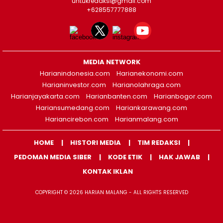
untukredaksi@gmail.com
+628557777888
MEDIA NETWORK
Harianindonesia.com
Harianekonomi.com
Harianinvestor.com
Harianolahraga.com
Harianjayakarta.com
Harianbanten.com
Harianbogor.com
Hariansumedang.com
Hariankarawang.com
Hariancirebon.com
Harianmalang.com
HOME
HISTORI MEDIA
TIM REDAKSI
PEDOMAN MEDIA SIBER
KODE ETIK
HAK JAWAB
KONTAK IKLAN
COPYRIGHT © 2026 HARIAN MALANG - ALL RIGHTS RESERVED