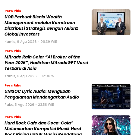
Pers Rilis
UOB Perkuat Bisnis Wealth
Management melalui Kemitraan
Distribusi Strategis dengan Allianz
Global Investors
Kamis, 6 Agu 2026 - 06:39 WIB
Pers Rilis
Mitrade Raih Gelar “AI Broker of the
Year 2026”, Hadirkan MitradeGPT Versi
Terbaru di Asia
Kamis, 6 Agu 2026 - 02:00 WIB
Pers Rilis
UNISOC Lyric Audio: Mengubah
Pengalaman Mendengarkan Audio
Rabu, 5 Agu 2026 - 23:58 WIB
Pers Rilis
Hard Rock Cafe dan Coca-Cola®
Meluncurkan Kompetisi Musik Hard
Rock Rising untuk Musisi Pendatang