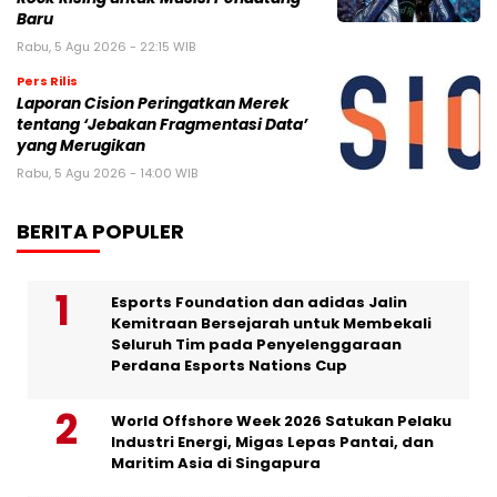
Baru
Rabu, 5 Agu 2026 - 22:15 WIB
Pers Rilis
Laporan Cision Peringatkan Merek
tentang ‘Jebakan Fragmentasi Data’
yang Merugikan
Rabu, 5 Agu 2026 - 14:00 WIB
BERITA POPULER
Esports Foundation dan adidas Jalin
Kemitraan Bersejarah untuk Membekali
Seluruh Tim pada Penyelenggaraan
Perdana Esports Nations Cup
World Offshore Week 2026 Satukan Pelaku
Industri Energi, Migas Lepas Pantai, dan
Maritim Asia di Singapura