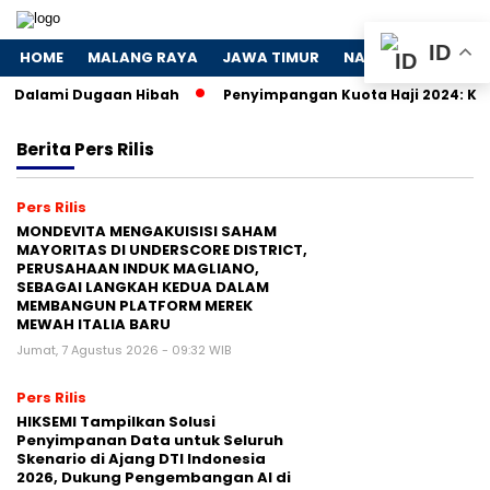
ID
HOME
MALANG RAYA
JAWA TIMUR
NASIONAL
POLIT
 Dalami Dugaan Hibah
Penyimpangan Kuota Haji 2024: KPK S
Berita
Pers Rilis
Pers Rilis
MONDEVITA MENGAKUISISI SAHAM
MAYORITAS DI UNDERSCORE DISTRICT,
PERUSAHAAN INDUK MAGLIANO,
SEBAGAI LANGKAH KEDUA DALAM
MEMBANGUN PLATFORM MEREK
MEWAH ITALIA BARU
Jumat, 7 Agustus 2026 - 09:32 WIB
Pers Rilis
HIKSEMI Tampilkan Solusi
Penyimpanan Data untuk Seluruh
Skenario di Ajang DTI Indonesia
2026, Dukung Pengembangan AI di