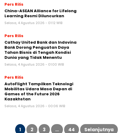
Pers Rilis
China-ASEAN Alliance for Lifelong
Learning Resmi Diluncurkan
Selasa, 4 Agustus 2026 - 01:12 WIB
Pers Rilis
Cathay United Bank dan Indovina
Bank Dorong Penguatan Daya
Tahan Bisnis di Tengah Kondisi
Dunia yang Tidak Menentu
Selasa, 4 Agustus 2026 - 01:00 WIB
Pers Rilis
AutoFlight Tampilkan Teknologi
Mobilitas Udara Masa Depan di
Games of the Future 2026
Kazakhstan
Selasa, 4 Agustus 2026 - 00:06 WIB
Paginasi
pos
1
2
3
…
44
Selanjutnya