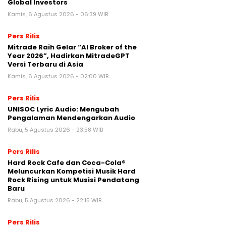
Global Investors
Kamis, 6 Agustus 2026 - 06:39 WIB
Pers Rilis
Mitrade Raih Gelar “AI Broker of the
Year 2026”, Hadirkan MitradeGPT
Versi Terbaru di Asia
Kamis, 6 Agustus 2026 - 02:00 WIB
Pers Rilis
UNISOC Lyric Audio: Mengubah
Pengalaman Mendengarkan Audio
Rabu, 5 Agustus 2026 - 23:58 WIB
Pers Rilis
Hard Rock Cafe dan Coca-Cola®
Meluncurkan Kompetisi Musik Hard
Rock Rising untuk Musisi Pendatang
Baru
Rabu, 5 Agustus 2026 - 22:15 WIB
Pers Rilis