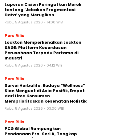
Laporan Cision Peringatkan Merek
tentang ‘Jebakan Fragmentasi
Data’ yang Merugikan
Rabu, 5 Agustus 2026 - 14:00 WIB
Pers Rilis
Lockton Memperkenalkan Lockton
SAGE: Platform Kecerdasan
Perusahaan Terpadu Pertama di
Industri
Rabu, 5 Agustus 2026 - 04:12 WIB
Pers Rilis
Survei Herbalife: Budaya “Wellness”
Kian Menguat di Asia Pasifik, Empat
dari Lima Konsumen
Memprioritaskan Kesehatan Holistik
Rabu, 5 Agustus 2026 - 03:00 WIB
Pers Rilis
PCG Global Rampungkan
Pendanaan Pra-Seri A, Tangkap