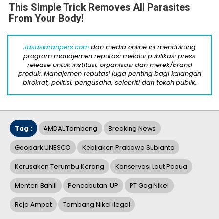
This Simple Trick Removes All Parasites
From Your Body!
Jasasiaranpers.com
dan media online ini mendukung
program manajemen reputasi melalui publikasi press
release untuk institusi, organisasi dan merek/brand
produk. Manajemen reputasi juga penting bagi kalangan
birokrat, politisi, pengusaha, selebriti dan tokoh publik.
Tag :
AMDAL Tambang
Breaking News
Geopark UNESCO
Kebijakan Prabowo Subianto
Kerusakan Terumbu Karang
Konservasi Laut Papua
Menteri Bahlil
Pencabutan IUP
PT Gag Nikel
Raja Ampat
Tambang Nikel Ilegal