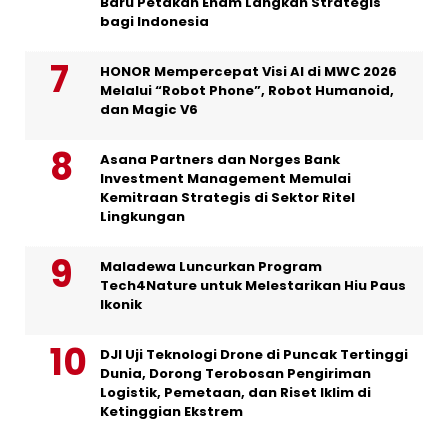
Baru Petakan Enam Langkah Strategis
bagi Indonesia
HONOR Mempercepat Visi AI di MWC 2026
Melalui “Robot Phone”, Robot Humanoid,
dan Magic V6
Asana Partners dan Norges Bank
Investment Management Memulai
Kemitraan Strategis di Sektor Ritel
Lingkungan
Maladewa Luncurkan Program
Tech4Nature untuk Melestarikan Hiu Paus
Ikonik
DJI Uji Teknologi Drone di Puncak Tertinggi
Dunia, Dorong Terobosan Pengiriman
Logistik, Pemetaan, dan Riset Iklim di
Ketinggian Ekstrem