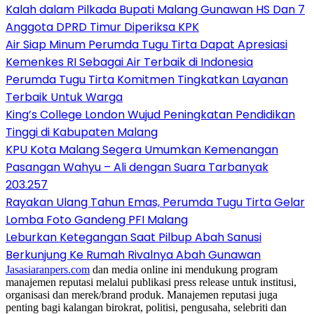
Kalah dalam Pilkada Bupati Malang Gunawan HS Dan 7
Anggota DPRD Timur Diperiksa KPK
Air Siap Minum Perumda Tugu Tirta Dapat Apresiasi
Kemenkes RI Sebagai Air Terbaik di Indonesia
Perumda Tugu Tirta Komitmen Tingkatkan Layanan
Terbaik Untuk Warga
King’s College London Wujud Peningkatan Pendidikan
Tinggi di Kabupaten Malang
KPU Kota Malang Segera Umumkan Kemenangan
Pasangan Wahyu – Ali dengan Suara Tarbanyak
203.257
Rayakan Ulang Tahun Emas, Perumda Tugu Tirta Gelar
Lomba Foto Gandeng PFI Malang
Leburkan Ketegangan Saat Pilbup Abah Sanusi
Berkunjung Ke Rumah Rivalnya Abah Gunawan
Jasasiaranpers.com
dan media online ini mendukung program
manajemen reputasi melalui publikasi press release untuk institusi,
organisasi dan merek/brand produk. Manajemen reputasi juga
penting bagi kalangan birokrat, politisi, pengusaha, selebriti dan