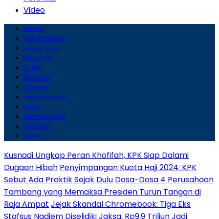
Video
Home
Malang Raya
Jawa Timur
Nasional
Politik
Ekonomi
Lifestyle
Entertainment
Sport
Internasional
Pers Rilis
Video
Kusnadi Ungkap Peran Khofifah, KPK Siap Dalami
Dugaan Hibah
Penyimpangan Kuota Haji 2024: KPK
Sebut Ada Praktik Sejak Dulu
Dosa-Dosa 4 Perusahaan
Tambang yang Memaksa Presiden Turun Tangan di
Raja Ampat
Jejak Skandal Chromebook: Tiga Eks
Stafsus Nadiem Diselidiki Jaksa, Rp9,9 Triliun Jadi