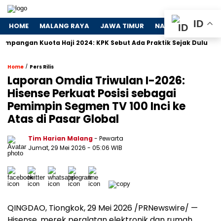
ID
HOME
MALANG RAYA
JAWA TIMUR
NASIONAL
POLIT
gan Kuota Haji 2024: KPK Sebut Ada Praktik Sejak Dulu
Dos
/
Home
Pers Rilis
Laporan Omdia Triwulan I-2026:
Hisense Perkuat Posisi sebagai
Pemimpin Segmen TV 100 Inci ke
Atas di Pasar Global
Tim Harian Malang
- Pewarta
Jumat, 29 Mei 2026
- 05:06 WIB
QINGDAO, Tiongkok, 29 Mei 2026 /PRNewswire/ —
Hisense, merek peralatan elektronik dan rumah