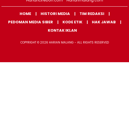
Hariancirebon.com
Harianmalang.com
HOME
HISTORI MEDIA
TIM REDAKSI
PEDOMAN MEDIA SIBER
KODE ETIK
HAK JAWAB
KONTAK IKLAN
COPYRIGHT © 2026 HARIAN MALANG - ALL RIGHTS RESERVED