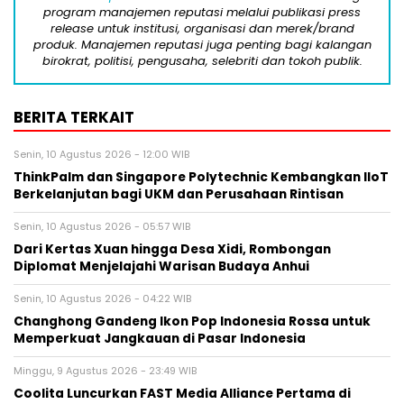
program manajemen reputasi melalui publikasi press
release untuk institusi, organisasi dan merek/brand
produk. Manajemen reputasi juga penting bagi kalangan
birokrat, politisi, pengusaha, selebriti dan tokoh publik.
BERITA TERKAIT
Senin, 10 Agustus 2026 - 12:00 WIB
ThinkPalm dan Singapore Polytechnic Kembangkan IIoT
Berkelanjutan bagi UKM dan Perusahaan Rintisan
Senin, 10 Agustus 2026 - 05:57 WIB
Dari Kertas Xuan hingga Desa Xidi, Rombongan
Diplomat Menjelajahi Warisan Budaya Anhui
Senin, 10 Agustus 2026 - 04:22 WIB
Changhong Gandeng Ikon Pop Indonesia Rossa untuk
Memperkuat Jangkauan di Pasar Indonesia
Minggu, 9 Agustus 2026 - 23:49 WIB
Coolita Luncurkan FAST Media Alliance Pertama di