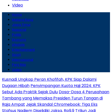
Video
Home
Malang Raya
Jawa Timur
Nasional
Politik
Ekonomi
Lifestyle
Entertainment
Sport
Internasional
Pers Rilis
Video
Kusnadi Ungkap Peran Khofifah, KPK Siap Dalami
Dugaan Hibah
Penyimpangan Kuota Haji 2024: KPK
Sebut Ada Praktik Sejak Dulu
Dosa-Dosa 4 Perusahaan
Tambang yang Memaksa Presiden Turun Tangan di
Raja Ampat
Jejak Skandal Chromebook: Tiga Eks
Stafsus Nadiem Diselidiki Jaksa, Rp9,9 Triliun Jadi