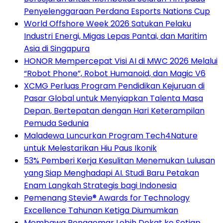
Penyelenggaraan Perdana Esports Nations Cup
World Offshore Week 2026 Satukan Pelaku
Industri Energi, Migas Lepas Pantai, dan Maritim
Asia di Singapura
HONOR Mempercepat Visi AI di MWC 2026 Melalui
“Robot Phone”, Robot Humanoid, dan Magic V6
XCMG Perluas Program Pendidikan Kejuruan di
Pasar Global untuk Menyiapkan Talenta Masa
Depan, Bertepatan dengan Hari Keterampilan
Pemuda Sedunia
Maladewa Luncurkan Program Tech4Nature
untuk Melestarikan Hiu Paus Ikonik
53% Pemberi Kerja Kesulitan Menemukan Lulusan
yang Siap Menghadapi AI. Studi Baru Petakan
Enam Langkah Strategis bagi Indonesia
Pemenang Stevie® Awards for Technology
Excellence Tahunan Ketiga Diumumkan
Membawa Penggemar Lebih Dekat ke Setiap