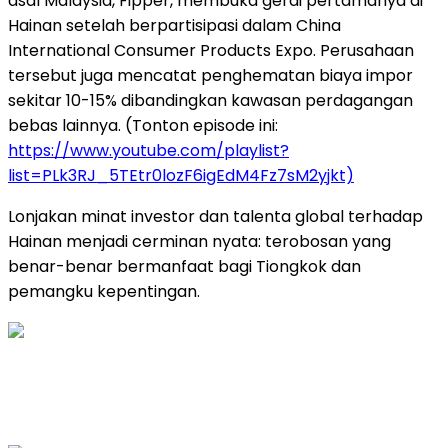
asal Malaysia, Fipper, membuka gerai pertamanya di
Hainan setelah berpartisipasi dalam China
International Consumer Products Expo. Perusahaan
tersebut juga mencatat penghematan biaya impor
sekitar 10-15% dibandingkan kawasan perdagangan
bebas lainnya. (Tonton episode ini:
https://www.youtube.com/playlist?
list=PLk3RJ_5TEtr0lozF6igEdM4Fz7sM2yjkt)
Lonjakan minat investor dan talenta global terhadap
Hainan menjadi cerminan nyata: terobosan yang
benar-benar bermanfaat bagi Tiongkok dan
pemangku kepentingan.