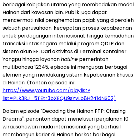
berbagai kebijakan utama yang membedakan model
Hainan dari kawasan lain. Publik juga dapat
mencermati nilai penghematan pajak yang diperoleh
sebuah perusahaan, kecepatan proses kepabeanan
untuk perdagangan internasional, hingga kemudahan
transaksi lintasnegara melalui program QDLP dan
sistem akun EF. Dari aktivitas di Terminal Kontainer
Yangpu hingga layanan
hotline
pemerintah
multibahasa 12345, episode ini mengupas berbagai
elemen yang mendukung sistem kepabeanan khusus
di Hainan. (Tonton episode ini:
https://www.youtube.com/playlist?
list=PLk3RJ_5TEtr3bXEQU9sYyLb8H241dNS02)
Dalam episode "Decoding the Hainan FTP: Chasing
Dreams", penonton dapat menelusuri perjalanan 10
wirausahawan muda internasional yang berhasil
membangun karier di Hainan berkat berbagai