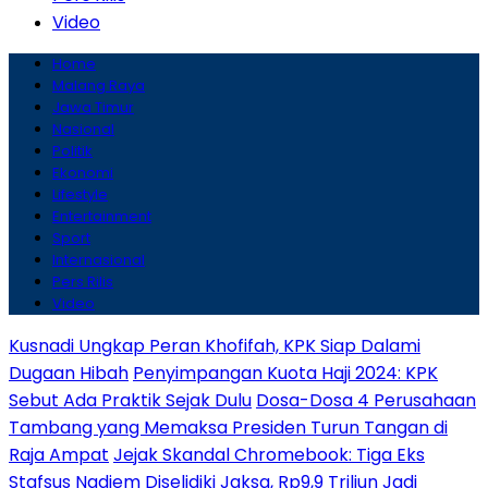
Video
Home
Malang Raya
Jawa Timur
Nasional
Politik
Ekonomi
Lifestyle
Entertainment
Sport
Internasional
Pers Rilis
Video
Kusnadi Ungkap Peran Khofifah, KPK Siap Dalami
Dugaan Hibah
Penyimpangan Kuota Haji 2024: KPK
Sebut Ada Praktik Sejak Dulu
Dosa-Dosa 4 Perusahaan
Tambang yang Memaksa Presiden Turun Tangan di
Raja Ampat
Jejak Skandal Chromebook: Tiga Eks
Stafsus Nadiem Diselidiki Jaksa, Rp9,9 Triliun Jadi