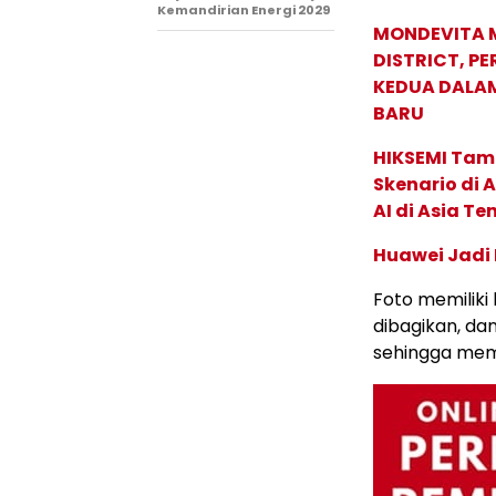
Kemandirian Energi 2029
MONDEVITA 
DISTRICT, P
KEDUA DALA
BARU
HIKSEMI Tam
Skenario di
AI di Asia T
Huawei Jadi
Foto memiliki
dibagikan, da
sehingga mem