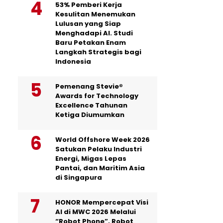
53% Pemberi Kerja
Kesulitan Menemukan
Lulusan yang Siap
Menghadapi AI. Studi
Baru Petakan Enam
Langkah Strategis bagi
Indonesia
Pemenang Stevie®
Awards for Technology
Excellence Tahunan
Ketiga Diumumkan
World Offshore Week 2026
Satukan Pelaku Industri
Energi, Migas Lepas
Pantai, dan Maritim Asia
di Singapura
HONOR Mempercepat Visi
AI di MWC 2026 Melalui
“Robot Phone”, Robot