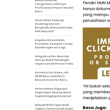
Resmi Dilantik,
Pendiri HMN M
Targetkan Lahirnya
Profesional Pasar Modal
hanya dokumen
Baru
yang mampu m
perusahaan se
Viral Video Pekerja
Gudang Garam
Berpisah, Benarkah Ada
PHK Massal?
Kopdes Diresmikan
Presiden, Sempat Tutup,
Kini Beroperasi Lagi
Wagub Jatim: Mentan
Amran Bukti Pemimpin
Cepat untuk Petani Tebu
Koreksi CSA Index Juli
2025 Bisa Jadi Pintu
Masuk Investor Baru
“Ini bukan sek
Peternakan Digenjot,
yang membentu
Sapi Impor Masuk demi
Suplai Daging Nasional
menjelaskan p
Minyak Blok Cepu Naik
Baca Juga:
Tajam, Pemerintah Kejar