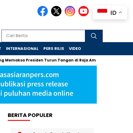
ID
T
INTERNASIONAL
PERS RILIS
VIDEO
sa Presiden Turun Tangan di Raja Ampat
Jejak Skandal Ch
BERITA POPULER