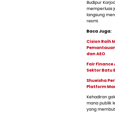
Budipur Karjo
memperluas j
langsung meng
resmi.
Baca Juga:
Cision Raih
Pemantauan d
dan AEO
Fair Financ
Sektor Batu 
Shueisha Pe
Platform Ma
Kehadiran gale
mana publik l
yang membutu