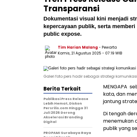
Transparansi
Dokumentasi visual kini menjadi st
kepercayaan publik, serta memberi 
public expose.
Tim Harian Malang
- Pewarta
Kamis, 21 Agustus 2025
- 07:19 WIB
Galeri foto pers hadir sebagai strategi komunikas
MENGAPA sebua
Berita Terkait
kata, dan men
Publikasi Press Release
jantung strat
Lebih Hemat, Diskon
Persrilis.com Hingga 31
Juli 2026 Dorong
Di tengah dera
Akselerasi Branding
menemukan ca
Digital
publik yang s
PROPAMI Surabaya Raya