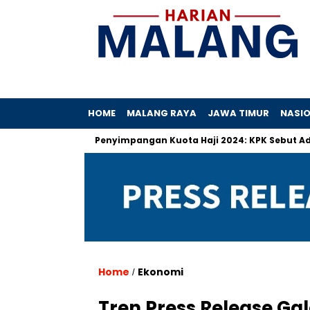
HOME
MALANG RAYA
JAWA TIMUR
NASI
 Hibah
Penyimpangan Kuota Haji 2024: KPK Sebut Ada Prakti
Home
Ekonomi
/
Tren Press Release Ga