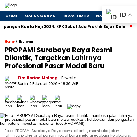
ID
HOME
MALANG RAYA
JAWA TIMUR
NASIONAL
POLIT
Kuota Haji 2024: KPK Sebut Ada Praktik Sejak Dulu
Dosa-D
/
Home
Ekonomi
PROPAMI Surabaya Raya Resmi
Dilantik, Targetkan Lahirnya
Profesional Pasar Modal Baru
Tim Harian Malang
- Pewarta
Senin, 2 Februari 2026
- 18:36 WIB
Foto : PROPAMI Surabaya Raya resmi dilantik, membuka jalan
lahirnya profesional pasar modal baru melalui edukasi, kolaborasi,