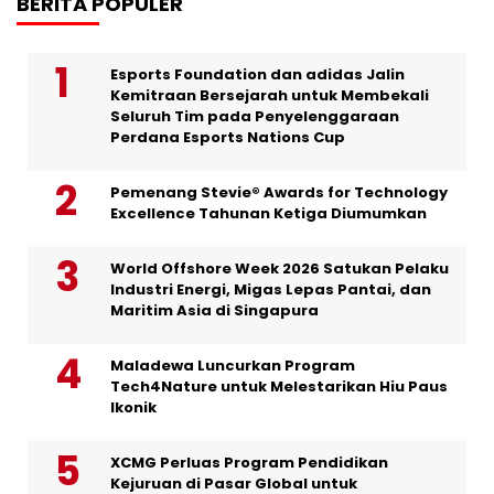
BERITA POPULER
Esports Foundation dan adidas Jalin
Kemitraan Bersejarah untuk Membekali
Seluruh Tim pada Penyelenggaraan
Perdana Esports Nations Cup
Pemenang Stevie® Awards for Technology
Excellence Tahunan Ketiga Diumumkan
World Offshore Week 2026 Satukan Pelaku
Industri Energi, Migas Lepas Pantai, dan
Maritim Asia di Singapura
Maladewa Luncurkan Program
Tech4Nature untuk Melestarikan Hiu Paus
Ikonik
XCMG Perluas Program Pendidikan
Kejuruan di Pasar Global untuk