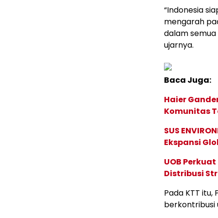
“Indonesia si
mengarah pad
dalam semua t
ujarnya.
Baca Juga:
Haier Ganden
Komunitas T
SUS ENVIRONM
Ekspansi Glo
UOB Perkuat
Distribusi St
Pada KTT itu,
berkontribusi