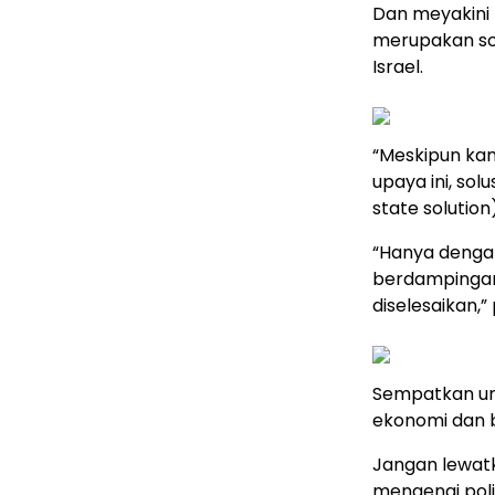
Dan meyakini 
merupakan solu
Israel.
“Meskipun ka
upaya ini, sol
state solution)
“Hanya dengan 
berdampingan
diselesaikan,
Sempatkan un
ekonomi dan b
Jangan lewatk
mengenai polit