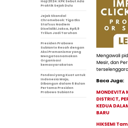
Haji 2024: KPK Sebut Ada
Praktik Sejak Dulu
Jejak Skandal
Chromebook: Tiga Eks
Stafsus Nadiem
Diselidiki Jaksa, Rp9,9
Triliun Jadi Taruhan
Presiden Prabowo
Subianto Resah dengan
Aksi Premanisme yang
Mengawali pid
Mengatasnamakan
Organisasi
Mesir, dan Pe
kemasyarakatan
terselenggaran
Fondasi yang Kuat untuk
Indonesia Maju,
Baca Juga:
Dibangun dalam 6 Bulan
Pertama Presiden
MONDEVITA 
Prabowo Subianto
DISTRICT, P
KEDUA DALA
BARU
HIKSEMI Tam