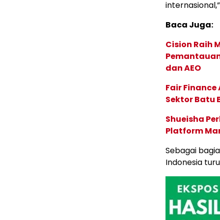
internasional
Baca Juga:
Cision Raih
Pemantauan d
dan AEO
Fair Financ
Sektor Batu 
Shueisha Pe
Platform Ma
Sebagai bagia
Indonesia tur