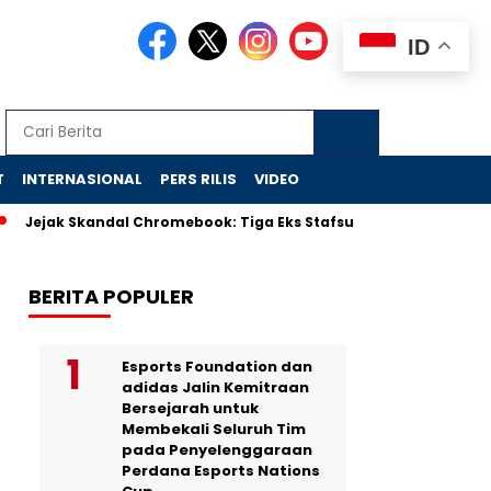
ID
T
INTERNASIONAL
PERS RILIS
VIDEO
ak Skandal Chromebook: Tiga Eks Stafsus Nadiem Diselidiki Jaksa,
BERITA POPULER
Esports Foundation dan
adidas Jalin Kemitraan
Bersejarah untuk
Membekali Seluruh Tim
pada Penyelenggaraan
Perdana Esports Nations