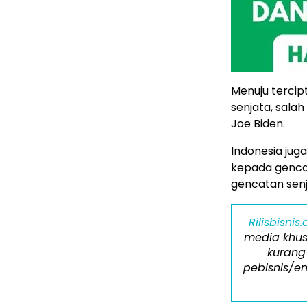
Menuju terci
senjata, salah
Joe Biden.
Indonesia jug
kepada genca
gencatan senj
Rilisbisnis
media khus
kurang
pebisnis/en