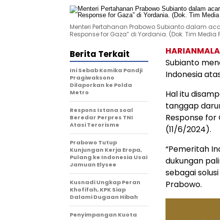
Menteri Pertahanan Prabowo Subianto dalam acara 
Response for Gaza” di Yordania. (Dok. Tim Media
HARIANMAL
Berita Terkait
Subianto men
Ini Sebab Komika Pandji
Indonesia ata
Pragiwaksono
Dilaporkan ke Polda
Metro
Hal itu disam
tanggap darur
Respons Istana soal
Response for 
Beredar Perpres TNI
Atasi Terorisme
(11/6/2024).
Prabowo Tutup
“Pemeritah In
Kunjungan Kerja Eropa,
Pulang ke Indonesia Usai
dukungan pali
Jamuan Elysee
sebagai solusi
Kusnadi Ungkap Peran
Prabowo.
Khofifah, KPK Siap
Dalami Dugaan Hibah
Penyimpangan Kuota