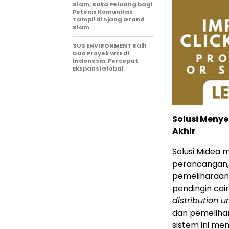
Slam, Buka Peluang bagi
Petenis Komunitas
Tampil di Ajang Grand
Slam
SUS ENVIRONMENT Raih
Dua Proyek WtE di
Indonesia, Percepat
Ekspansi Global
Solusi Menye
Akhir
Solusi Midea m
perancangan, 
pemeliharaan.
pendingin cai
distribution un
dan pemelihar
sistem ini me