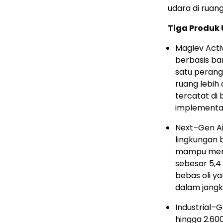
udara di ruan
Tiga Produk 
Maglev Acti
berbasis ba
satu peran
ruang lebih 
tercatat di 
implementas
Next–Gen Ai
lingkungan 
mampu me
sebesar 5,4 
bebas oli y
dalam jangk
Industrial–
hingga 2.60