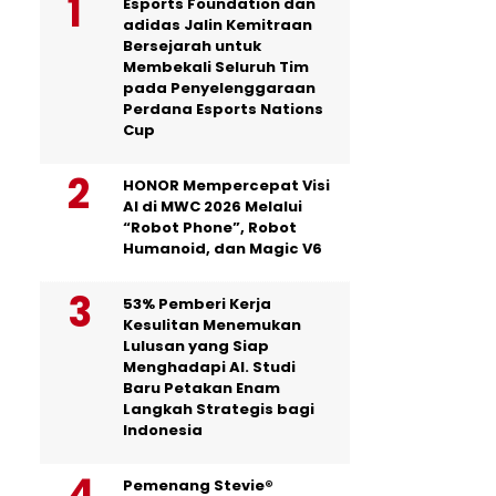
Esports Foundation dan
adidas Jalin Kemitraan
Bersejarah untuk
Membekali Seluruh Tim
pada Penyelenggaraan
Perdana Esports Nations
Cup
HONOR Mempercepat Visi
AI di MWC 2026 Melalui
“Robot Phone”, Robot
Humanoid, dan Magic V6
53% Pemberi Kerja
Kesulitan Menemukan
Lulusan yang Siap
Menghadapi AI. Studi
Baru Petakan Enam
Langkah Strategis bagi
Indonesia
Pemenang Stevie®