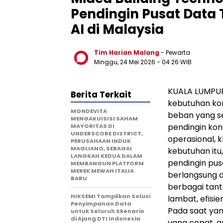
Pendingin Pusat Data T
AI di Malaysia
Tim Harian Malang
- Pewarta
Minggu, 24 Mei 2026
- 04:26 WIB
KUALA LUMPUR,
Berita Terkait
kebutuhan ko
MONDEVITA
beban yang se
MENGAKUISISI SAHAM
pendingin konv
MAYORITAS DI
UNDERSCORE DISTRICT,
operasional, 
PERUSAHAAN INDUK
MAGLIANO, SEBAGAI
kebutuhan itu
LANGKAH KEDUA DALAM
pendingin pus
MEMBANGUN PLATFORM
MEREK MEWAH ITALIA
berlangsung d
BARU
berbagai tant
HIKSEMI Tampilkan Solusi
lambat, efisie
Penyimpanan Data
Pada saat yan
untuk Seluruh Skenario
di Ajang DTI Indonesia
yang cepat, a