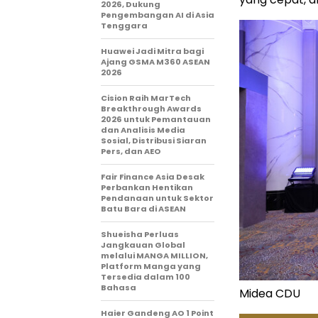
2026, Dukung
Pengembangan AI di Asia
Tenggara
Huawei Jadi Mitra bagi
Ajang GSMA M360 ASEAN
2026
Cision Raih MarTech
Breakthrough Awards
2026 untuk Pemantauan
dan Analisis Media
Sosial, Distribusi Siaran
Pers, dan AEO
Fair Finance Asia Desak
Perbankan Hentikan
Pendanaan untuk Sektor
Batu Bara di ASEAN
Shueisha Perluas
Jangkauan Global
melalui MANGA MILLION,
Platform Manga yang
Tersedia dalam 100
Bahasa
Midea CDU
Haier Gandeng AO 1 Point