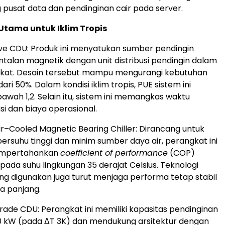
g pusat data dan pendinginan cair pada server.
Utama untuk Iklim Tropis
ve CDU: Produk ini menyatukan sumber pendingin
ntalan magnetik dengan unit distribusi pendingin dalam
gkat. Desain tersebut mampu mengurangi kebutuhan
dari 50%. Dalam kondisi iklim tropis, PUE sistem ini
bawah 1,2. Selain itu, sistem ini memangkas waktu
i dan biaya operasional.
r–Cooled Magnetic Bearing Chiller: Dirancang untuk
bersuhu tinggi dan minim sumber daya air, perangkat ini
mpertahankan
coefficient of performance
(COP)
pada suhu lingkungan 35 derajat Celsius. Teknologi
ang digunakan juga turut menjaga performa tetap stabil
a panjang.
Grade CDU: Perangkat ini memiliki kapasitas pendinginan
0 kW (pada ΔT 3K) dan mendukung arsitektur dengan