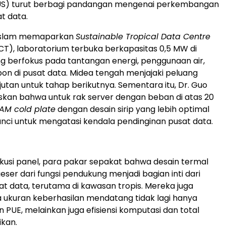
US) turut berbagi pandangan mengenai perkembangan
t data.
l Islam memaparkan
Sustainable Tropical Data Centre
T), laboratorium terbuka berkapasitas 0,5 MW di
g berfokus pada tantangan energi, penggunaan air,
bon di pusat data. Midea tengah menjajaki peluang
jutan untuk tahap berikutnya. Sementara itu, Dr. Guo
skan bahwa untuk rak server dengan beban di atas 20
AM cold plate
dengan desain sirip yang lebih optimal
kunci untuk mengatasi kendala pendinginan pusat data.
skusi panel, para pakar sepakat bahwa desain termal
geser dari fungsi pendukung menjadi bagian inti dari
sat data, terutama di kawasan tropis. Mereka juga
 ukuran keberhasilan mendatang tidak lagi hanya
PUE, melainkan juga efisiensi komputasi dan total
ikan.