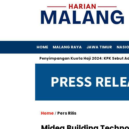
HOME
MALANG RAYA
JAWA TIMUR
NASI
Hibah
Penyimpangan Kuota Haji 2024: KPK Sebut Ada Praktik
Home
Pers Rilis
/
Midea Building Techno