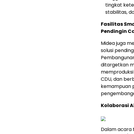
tingkat ket
stabilitas,
Fasilitas
Sma
Pendingin Ca
Midea juga me
solusi pending
Pembangunan f
ditargetkan mu
memproduksi
CDU, dan berb
kemampuan pen
pengembangan
Kolaborasi A
Dalam acara t