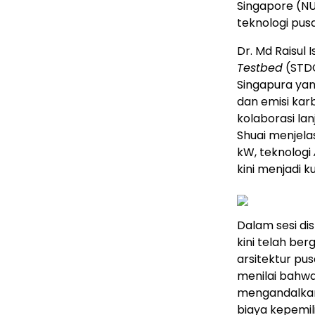
Singapore (N
teknologi pusa
Dr. Md Raisu
Testbed
(STDC
Singapura yan
dan emisi kar
kolaborasi lan
Shuai menjela
kW, teknologi
kini menjadi 
Dalam sesi di
kini telah ber
arsitektur pu
menilai bahwa
mengandalkan 
biaya kepemil