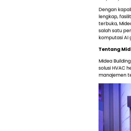
Dengan kapabi
lengkap, fasil
terbuka, Mide
salah satu p
komputasi AI g
Tentang Mid
Midea Buildin
solusi HVAC h
manajemen ter