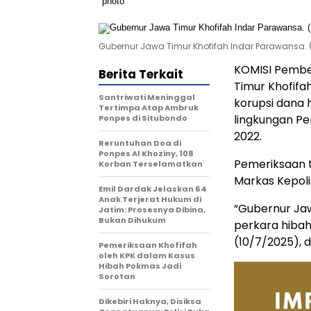
Gubernur Jawa Timur Khofifah Indar Parawansa. (
KOMISI Pembe
Berita Terkait
Timur Khofifa
Santriwati Meninggal
korupsi dana
Tertimpa Atap Ambruk
lingkungan Pe
Ponpes di Situbondo
2022.
Reruntuhan Doa di
Ponpes Al Khoziny, 108
Pemeriksaan t
Korban Terselamatkan
Markas Kepoli
Emil Dardak Jelaskan 64
Anak Terjerat Hukum di
“Gubernur Jaw
Jatim: Prosesnya Dibina,
Bukan Dihukum
perkara hiba
(10/7/2025), d
Pemeriksaan Khofifah
oleh KPK dalam Kasus
Hibah Pokmas Jadi
Sorotan
Dikebiri Haknya, Disiksa