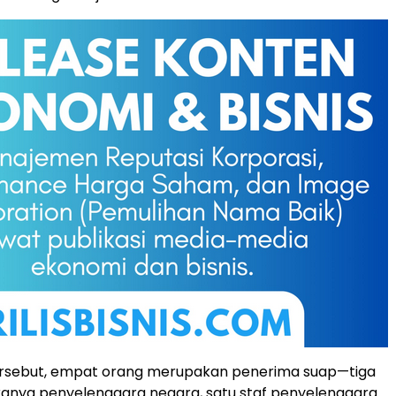
tersebut, empat orang merupakan penerima suap—tiga
ranya penyelenggara negara, satu staf penyelenggara