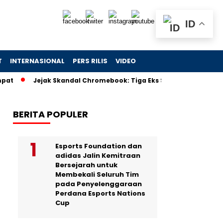
ID
T
INTERNASIONAL
PERS RILIS
VIDEO
Jejak Skandal Chromebook: Tiga Eks Stafsus Nadiem Diselidiki J
BERITA POPULER
Esports Foundation dan
adidas Jalin Kemitraan
Bersejarah untuk
Membekali Seluruh Tim
pada Penyelenggaraan
Perdana Esports Nations
Cup