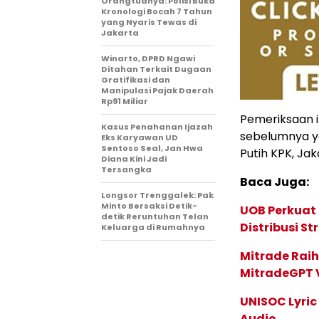
Orangtuanya: Polisi Buka
Kronologi Bocah 7 Tahun
yang Nyaris Tewas di
Jakarta
Winarto, DPRD Ngawi
Ditahan Terkait Dugaan
Gratifikasi dan
Manipulasi Pajak Daerah
Rp91 Miliar
Pemeriksaan i
Kasus Penahanan Ijazah
sebelumnya ya
Eks Karyawan UD
Sentoso Seal, Jan Hwa
Putih KPK, Jak
Diana Kini Jadi
Tersangka
Baca Juga:
Longsor Trenggalek: Pak
Minto Bersaksi Detik-
UOB Perkuat
detik Reruntuhan Telan
Distribusi St
Keluarga di Rumahnya
Mitrade Raih
MitradeGPT V
UNISOC Lyri
Audio