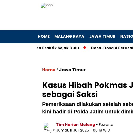
HOME
MALANG RAYA
JAWA TIMUR
NASI
K Sebut Ada Praktik Sejak Dulu
Dosa-Dosa 4 Perusahaan T
Home
Jawa Timur
/
Kasus Hibah Pokmas Ja
sebagai Saksi
Pemeriksaan dilakukan setelah seb
kini hadir di Polda Jatim untuk dim
Tim Harian Malang
- Pewarta
Jumat, 11 Juli 2025
- 06:18 WIB