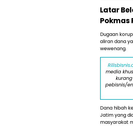
Latar Be
Pokmas 
Dugaan korup
aliran dana y
wewenang.
Rilisbisnis
media khus
kurang
pebisnis/en
Dana hibah 
Jatim yang d
masyarakat me