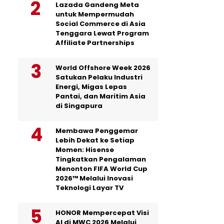
Lazada Gandeng Meta
untuk Mempermudah
Social Commerce di Asia
Tenggara Lewat Program
Affiliate Partnerships
World Offshore Week 2026
Satukan Pelaku Industri
Energi, Migas Lepas
Pantai, dan Maritim Asia
di Singapura
Membawa Penggemar
Lebih Dekat ke Setiap
Momen: Hisense
Tingkatkan Pengalaman
Menonton FIFA World Cup
2026™ Melalui Inovasi
Teknologi Layar TV
HONOR Mempercepat Visi
AI di MWC 2026 Melalui