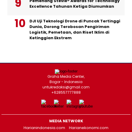
Pemenang Stevie® Awards for Technology
Excellence Tahunan Ketiga Diumumkan
DJI Uji Teknologi Drone di Puncak Tertinggi
Dunia, Dorong Terobosan Pengiriman
Logistik, Pemetaan, dan Riset Iklim di
Ketinggian Ekstrem
Graha Media Center,
Bogor - Indonesia
untukredaksi@gmail.com
+628557777888
MEDIA NETWORK
Harianindonesia.com
Harianekonomi.com