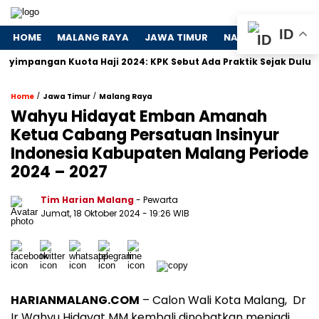
ID
HOME
MALANG RAYA
JAWA TIMUR
NASIONAL
POLIT
gan Kuota Haji 2024: KPK Sebut Ada Praktik Sejak Dulu
Dos
/
/
Home
Jawa Timur
Malang Raya
Wahyu Hidayat Emban Amanah
Ketua Cabang Persatuan Insinyur
Indonesia Kabupaten Malang Periode
2024 – 2027
Tim Harian Malang
- Pewarta
Jumat, 18 Oktober 2024
- 19:26 WIB
HARIANMALANG.COM
– Calon Wali Kota Malang,
Dr
Ir Wahyu Hidayat MM kembali dinobatkan menjadi