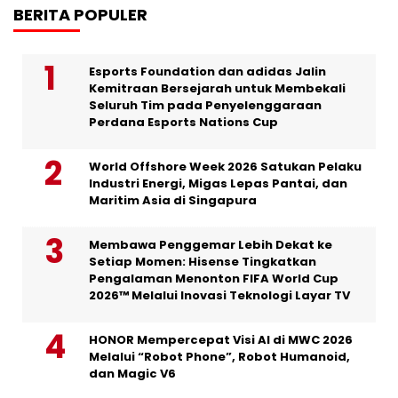
BERITA POPULER
Esports Foundation dan adidas Jalin
Kemitraan Bersejarah untuk Membekali
Seluruh Tim pada Penyelenggaraan
Perdana Esports Nations Cup
World Offshore Week 2026 Satukan Pelaku
Industri Energi, Migas Lepas Pantai, dan
Maritim Asia di Singapura
Membawa Penggemar Lebih Dekat ke
Setiap Momen: Hisense Tingkatkan
Pengalaman Menonton FIFA World Cup
2026™ Melalui Inovasi Teknologi Layar TV
HONOR Mempercepat Visi AI di MWC 2026
Melalui “Robot Phone”, Robot Humanoid,
dan Magic V6