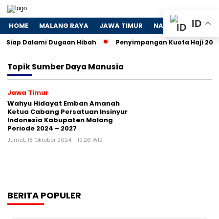
ID
HOME
MALANG RAYA
JAWA TIMUR
NASIONAL
POLIT
K Siap Dalami Dugaan Hibah
Penyimpangan Kuota Haji 2024: 
Topik
Sumber Daya Manusia
Jawa Timur
Wahyu Hidayat Emban Amanah
Ketua Cabang Persatuan Insinyur
Indonesia Kabupaten Malang
Periode 2024 – 2027
Jumat, 18 Oktober 2024 - 19:26 WIB
BERITA POPULER