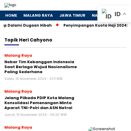
ID
HOME
MALANG RAYA
JAWA TIMUR
NASIONAL
POLIT
iap Dalami Dugaan Hibah
Penyimpangan Kuota Haji 2024: KPK
Topik
Heri Cahyono
Malang Raya
Nobar Tim Kebanggan Indonesia
Saat Berlaga Wujud Nasionalisme
Paling Sederhana
Sabtu, 16 November 2024 - 21:11 WIB
Malang Raya
Jelang Pilkada PDIP Kota Malang
Konsolidasi Pemenangan Minta
Aparat TNI-Polri dan ASN Netral
Jumat, 15 November 2024 - 06:20 WIB
Malang Raya