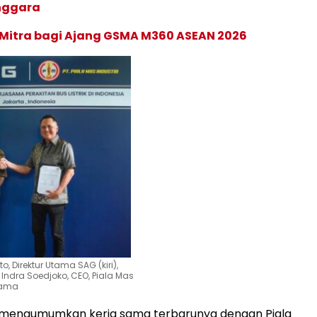
enggara
 Mitra bagi Ajang GSMA M360 ASEAN 2026
, Direktur Utama SAG (kiri),
ndra Soedjoko, CEO, Piala Mas
sama
mengumumkan kerja sama terbarunya dengan Piala