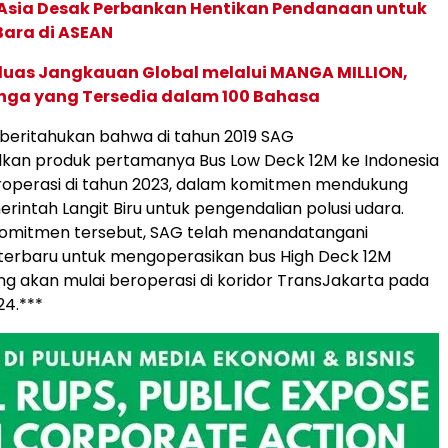
e Asia Desak Perbankan Hentikan Pendanaan untuk
Bara di ASEAN
rluas Jangkauan Global melalui MANGA MILLION,
nga yang Tersedia dalam 100 Bahasa
eritahukan bahwa di tahun 2019 SAG
an produk pertamanya Bus Low Deck 12M ke Indonesia
roperasi di tahun 2023, dalam komitmen mendukung
intah Langit Biru untuk pengendalian polusi udara.
komitmen tersebut, SAG telah menandatangani
terbaru untuk mengoperasikan bus High Deck 12M
 akan mulai beroperasi di koridor TransJakarta pada
4.***