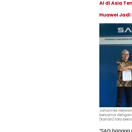
AI di Asia T
Huawei Jadi
Johannes Herwanto
bersama dengan I
(kanan) foto ber
“SAG bangga 