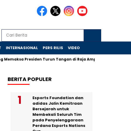
T
INTERNASIONAL
PERS RILIS
VIDEO
a Presiden Turun Tangan di Raja Ampat
Jejak Skandal Chr
BERITA POPULER
Esports Foundation dan
adidas Jalin Kemitraan
Bersejarah untuk
Membekali Seluruh Tim
pada Penyelenggaraan
Perdana Esports Nations