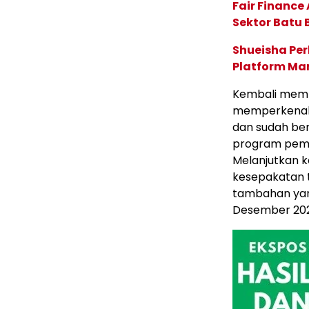
Fair Financ
Sektor Batu 
Shueisha Pe
Platform Ma
Kembali memb
memperkenalk
dan sudah be
program pemer
Melanjutkan 
kesepakatan 
tambahan yang
Desember 202