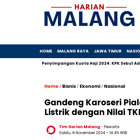
HOME
MALANG RAYA
JAWA TIMUR
NASI
Hibah
Penyimpangan Kuota Haji 2024: KPK Sebut Ada Praktik
Home
Bisnis
Ekonomi
Nasional
/
/
/
Gandeng Karoseri Pia
Listrik dengan Nilai T
Tim Harian Malang
- Pewarta
Sabtu, 9 November 2024
- 14:45 WIB