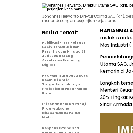
Johannes Herwanto, Direktur Utama SAG (kiri), be
menandatangani perjanjian kerja sama
HARIANMALA
Berita Terkait
melakukan ker
Publikasi Press Release
Mas Industri (
Lebih Hemat, Diskon
Persrilis.com Hingga 31
Juli 2026 Dorong
Penandatangan
Akselerasi Branding
Utama SAG, Jo
Digital
kemarin di Ja
PROPAMI Surabaya Raya
Resmi Dilantik,
Langkah terse
Targetkan Lahirnya
Profesional Pasar Modal
Menteri Keuan
Baru
20% Tingkat K
Sinar Armada 
Ini Sebab Komika Pandji
Pragiwaksono
Dilaporkan ke Polda
Metro
Respons Istana soal
Beredar Perpres TNI