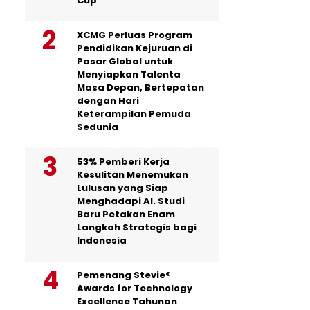
Cup
XCMG Perluas Program
Pendidikan Kejuruan di
Pasar Global untuk
Menyiapkan Talenta
Masa Depan, Bertepatan
dengan Hari
Keterampilan Pemuda
Sedunia
53% Pemberi Kerja
Kesulitan Menemukan
Lulusan yang Siap
Menghadapi AI. Studi
Baru Petakan Enam
Langkah Strategis bagi
Indonesia
Pemenang Stevie®
Awards for Technology
Excellence Tahunan