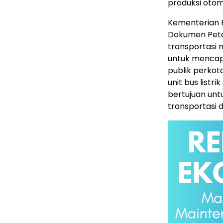
produksi otomo
Kementerian 
Dokumen Peta
transportasi 
untuk mencapa
publik perkot
unit bus listri
bertujuan unt
transportasi d