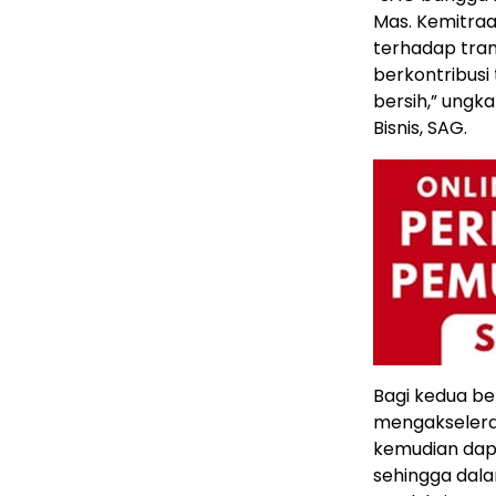
Mas. Kemitra
terhadap tran
berkontribusi
bersih,” ungk
Bisnis, SAG.
Bagi kedua b
mengakseleras
kemudian dapa
sehingga dal