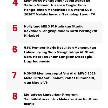
Membawa Penggemar Lebih Dekat ke
Setiap Momen: Hisense Tingkatkan
Pengalaman Menonton FIFA World Cup
2026™ Melalui Inovasi Teknologi Layar TV
Hollyland MELO P1 Hadirkan Studio
Rekaman Lengkap dalam Satu Perangkat
Nirkabel
53% Pemberi Kerja Kesulitan Menemukan
Lulusan yang Siap Menghadapi AI. Studi
Baru Petakan Enam Langkah Strategis
bagi Indonesia
HONOR Mempercepat Visi AI di MWC 2026
Melalui “Robot Phone”, Robot Humanoid,
dan Magic V6
Maladewa Luncurkan Program
Tech4Nature untuk Melestarikan Hiu Paus
Ikonik