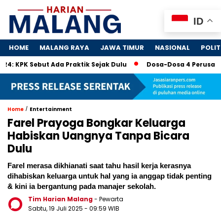
ID
HOME
MALANG RAYA
JAWA TIMUR
NASIONAL
POLIT
ut Ada Praktik Sejak Dulu
Dosa-Dosa 4 Perusahaan Tamban
/
Home
Entertainment
Farel Prayoga Bongkar Keluarga
Habiskan Uangnya Tanpa Bicara
Dulu
Farel merasa dikhianati saat tahu hasil kerja kerasnya
dihabiskan keluarga untuk hal yang ia anggap tidak penting
& kini ia bergantung pada manajer sekolah.
Tim Harian Malang
- Pewarta
Sabtu, 19 Juli 2025
- 09:59 WIB