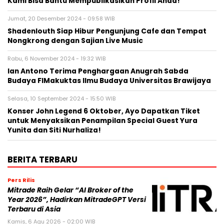
Kami Bisa Bantu Mempublikasikan Profil Anda!
Jumat, 20 Desember 2024 - 09:58 WIB
Shadenlouth Siap Hibur Pengunjung Cafe dan Tempat
Nongkrong dengan Sajian Live Music
Rabu, 6 November 2024 - 19:32 WIB
Ian Antono Terima Penghargaan Anugrah Sabda
Budaya FIMakuktas Ilmu Budaya Universitas Brawijaya
Selasa, 10 September 2024 - 15:50 WIB
Konser John Legend 6 Oktober, Ayo Dapatkan Tiket
untuk Menyaksikan Penampilan Special Guest Yura
Yunita dan Siti Nurhaliza!
BERITA TERBARU
Pers Rilis
Mitrade Raih Gelar “AI Broker of the
Year 2026”, Hadirkan MitradeGPT Versi
Terbaru di Asia
Kamis, 6 Agu 2026 - 02:00 WIB