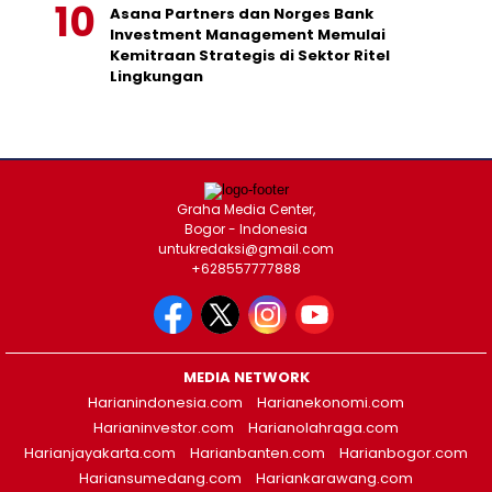
Asana Partners dan Norges Bank
Investment Management Memulai
Kemitraan Strategis di Sektor Ritel
Lingkungan
Graha Media Center,
Bogor - Indonesia
untukredaksi@gmail.com
+628557777888
MEDIA NETWORK
Harianindonesia.com
Harianekonomi.com
Harianinvestor.com
Harianolahraga.com
Harianjayakarta.com
Harianbanten.com
Harianbogor.com
Hariansumedang.com
Hariankarawang.com