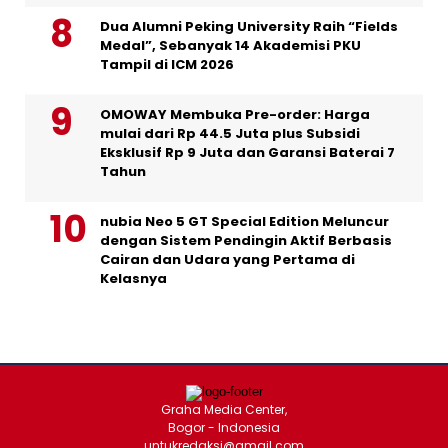
Dua Alumni Peking University Raih “Fields
Medal”, Sebanyak 14 Akademisi PKU
Tampil di ICM 2026
OMOWAY Membuka Pre-order: Harga
mulai dari Rp 44.5 Juta plus Subsidi
Eksklusif Rp 9 Juta dan Garansi Baterai 7
Tahun
nubia Neo 5 GT Special Edition Meluncur
dengan Sistem Pendingin Aktif Berbasis
Cairan dan Udara yang Pertama di
Kelasnya
Graha Media Center,
Bogor - Indonesia
untukredaksi@gmail.com