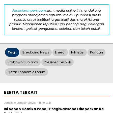
Jasasiaranpers.com
dan media online ini mendukung
program manajemen reputasi melalui publikasi press
release untuk institusi, organisasi dan merek/brand
produk. Manajemen reputasi juga penting bagi kalangan
birokrat, politisi, pengusaha, selebriti dan tokoh publik.
Tag :
Breakoing News
Energi
Hilirisasi
Pangan
Prabowo Subianto
Presiden Terpilih
Qatar Economic Forum
BERITA TERKAIT
Jumat, 9 Januari 2026 - 11:49 WIB
Ini Sebab Komika Pandji Pragiwaksono Dilaporkan ke