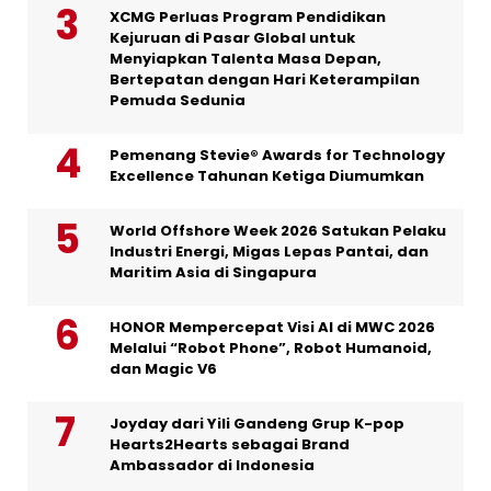
XCMG Perluas Program Pendidikan
Kejuruan di Pasar Global untuk
Menyiapkan Talenta Masa Depan,
Bertepatan dengan Hari Keterampilan
Pemuda Sedunia
Pemenang Stevie® Awards for Technology
Excellence Tahunan Ketiga Diumumkan
World Offshore Week 2026 Satukan Pelaku
Industri Energi, Migas Lepas Pantai, dan
Maritim Asia di Singapura
HONOR Mempercepat Visi AI di MWC 2026
Melalui “Robot Phone”, Robot Humanoid,
dan Magic V6
Joyday dari Yili Gandeng Grup K-pop
Hearts2Hearts sebagai Brand
Ambassador di Indonesia