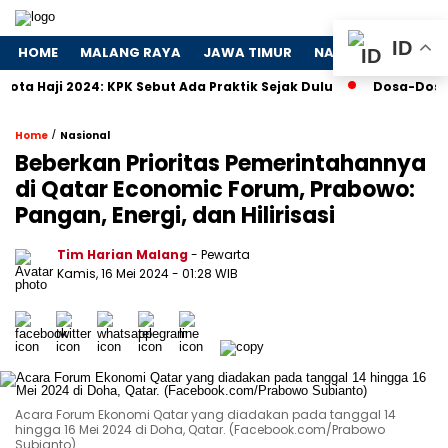
ID
HOME
MALANG RAYA
JAWA TIMUR
NASIONAL
POLIT
 2024: KPK Sebut Ada Praktik Sejak Dulu
Dosa-Dosa 4 Peru
/
Home
Nasional
Beberkan Prioritas Pemerintahannya
di Qatar Economic Forum, Prabowo:
Pangan, Energi, dan Hilirisasi
Tim Harian Malang
- Pewarta
Kamis, 16 Mei 2024
- 01:28 WIB
Acara Forum Ekonomi Qatar yang diadakan pada tanggal 14
hingga 16 Mei 2024 di Doha, Qatar. (Facebook.com/Prabowo
Subianto)