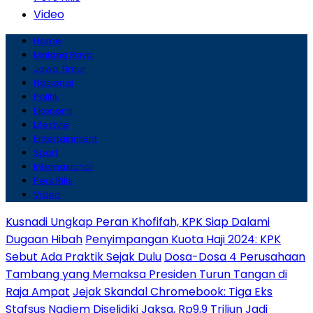
Video
Home
Malang Raya
Jawa Timur
Nasional
Politik
Ekonomi
Lifestyle
Entertainment
Sport
Internasional
Pers Rilis
Video
Kusnadi Ungkap Peran Khofifah, KPK Siap Dalami
Dugaan Hibah
Penyimpangan Kuota Haji 2024: KPK
Sebut Ada Praktik Sejak Dulu
Dosa-Dosa 4 Perusahaan
Tambang yang Memaksa Presiden Turun Tangan di
Raja Ampat
Jejak Skandal Chromebook: Tiga Eks
Stafsus Nadiem Diselidiki Jaksa, Rp9,9 Triliun Jadi