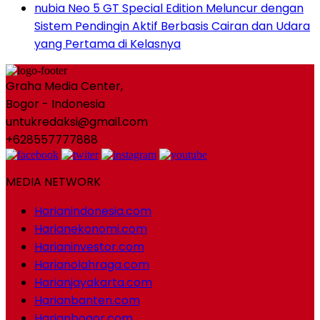
nubia Neo 5 GT Special Edition Meluncur dengan
Sistem Pendingin Aktif Berbasis Cairan dan Udara
yang Pertama di Kelasnya
Graha Media Center,
Bogor - Indonesia
untukredaksi@gmail.com
+628557777888
MEDIA NETWORK
Harianindonesia.com
Harianekonomi.com
Harianinvestor.com
Harianolahraga.com
Harianjayakarta.com
Harianbanten.com
Harianbogor.com