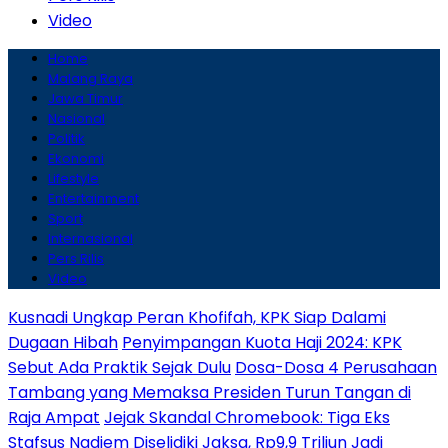
Video
Home
Malang Raya
Jawa Timur
Nasional
Politik
Ekonomi
Lifestyle
Entertainment
Sport
Internasional
Pers Rilis
Video
Kusnadi Ungkap Peran Khofifah, KPK Siap Dalami
Dugaan Hibah
Penyimpangan Kuota Haji 2024: KPK
Sebut Ada Praktik Sejak Dulu
Dosa-Dosa 4 Perusahaan
Tambang yang Memaksa Presiden Turun Tangan di
Raja Ampat
Jejak Skandal Chromebook: Tiga Eks
Stafsus Nadiem Diselidiki Jaksa, Rp9,9 Triliun Jadi