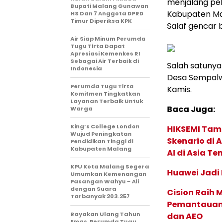
menjalang pel
Bupati Malang Gunawan
Kabupaten Ma
HS Dan 7 Anggota DPRD
Timur Diperiksa KPK
Salaf gencar 
Air Siap Minum Perumda
Tugu Tirta Dapat
Apresiasi Kemenkes RI
Sebagai Air Terbaik di
Salah satunya 
Indonesia
Desa Sempalw
Perumda Tugu Tirta
Kamis.
Komitmen Tingkatkan
Layanan Terbaik Untuk
Baca Juga:
Warga
King’s College London
HIKSEMI Tam
Wujud Peningkatan
Skenario di
Pendidikan Tinggi di
Kabupaten Malang
AI di Asia T
KPU Kota Malang Segera
Huawei Jadi
Umumkan Kemenangan
Pasangan Wahyu – Ali
dengan Suara
Cision Raih
Tarbanyak 203.257
Pemantauan d
Rayakan Ulang Tahun
dan AEO
Emas, Perumda Tugu