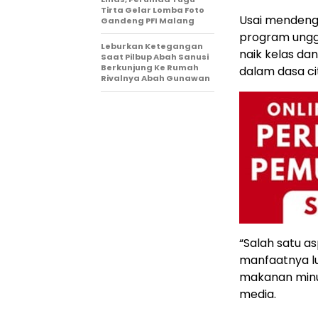
Tirta Gelar Lomba Foto
Usai mendeng
Gandeng PFI Malang
program ungg
Leburkan Ketegangan
naik kelas da
Saat Pilbup Abah Sanusi
Berkunjung Ke Rumah
dalam dasa ci
Rivalnya Abah Gunawan
“Salah satu as
manfaatnya l
makanan minum
media.