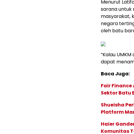
Menurut Latifa
sarana untuk 
masyarakat, k
negara tertin
oleh batu bar
“Kalau UMKM 
dapat menamb
Baca Juga:
Fair Financ
Sektor Batu 
Shueisha Pe
Platform Ma
Haier Ganden
Komunitas T