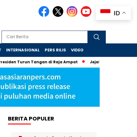
ID
T
INTERNASIONAL
PERS RILIS
VIDEO
urun Tangan di Raja Ampat
Jejak Skandal Chromebook: Tiga
BERITA POPULER