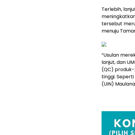
Terlebih, lan
meningkatkan
tersebut meru
menuju Taman
“Usulan merek
lanjut, dan U
(QC) produk-
tinggi. Sepert
(UIN) Maulana