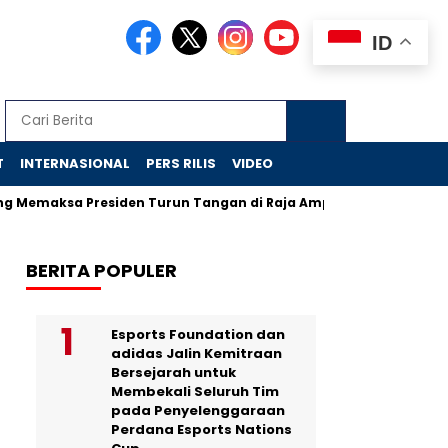
ID
T
INTERNASIONAL
PERS RILIS
VIDEO
a Presiden Turun Tangan di Raja Ampat
Jejak Skandal Chr
BERITA POPULER
Esports Foundation dan
adidas Jalin Kemitraan
Bersejarah untuk
Membekali Seluruh Tim
pada Penyelenggaraan
Perdana Esports Nations