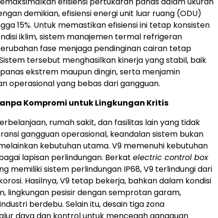
emaksimalkan efisiensi pertukaran panas dalam ukuran
ngan demikian, efisiensi energi unit luar ruang (ODU)
gga 15%. Untuk memastikan efisiensi ini tetap konsisten
ondisi iklim, sistem manajemen termal refrigeran
perubahan fase menjaga pendinginan cairan tetap
. Sistem tersebut menghasilkan kinerja yang stabil, baik
 panas ekstrem maupun dingin, serta menjamin
n operasional yang bebas dari gangguan.
anpa Kompromi untuk Lingkungan Kritis
rbelanjaan, rumah sakit, dan fasilitas lain yang tidak
ansi gangguan operasional, keandalan sistem bukan
r, melainkan kebutuhan utama. V9 memenuhi kebutuhan
rbagai lapisan perlindungan. Berkat
electric control box
ang memiliki sistem perlindungan IP68, V9 terlindungi dari
 korosi. Hasilnya, V9 tetap bekerja, bahkan dalam kondisi
, lingkungan pesisir dengan semprotan garam,
dustri berdebu. Selain itu, desain tiga zona
alur daya dan kontrol untuk mencegah gangguan