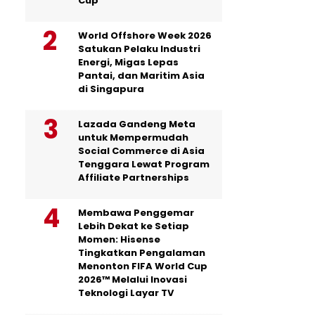
Cup
World Offshore Week 2026
Satukan Pelaku Industri
Energi, Migas Lepas
Pantai, dan Maritim Asia
di Singapura
Lazada Gandeng Meta
untuk Mempermudah
Social Commerce di Asia
Tenggara Lewat Program
Affiliate Partnerships
Membawa Penggemar
Lebih Dekat ke Setiap
Momen: Hisense
Tingkatkan Pengalaman
Menonton FIFA World Cup
2026™ Melalui Inovasi
Teknologi Layar TV