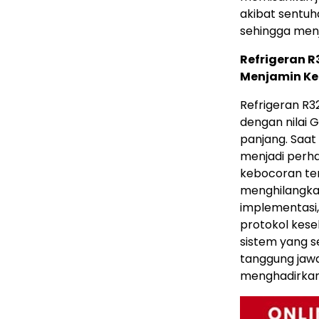
akibat sentuh
sehingga menj
Refrigeran R
Menjamin K
Refrigeran R32
dengan nilai G
panjang. Saat 
menjadi perha
kebocoran te
menghilangka
implementasi,
protokol kes
sistem yang s
tanggung jaw
menghadirkan 