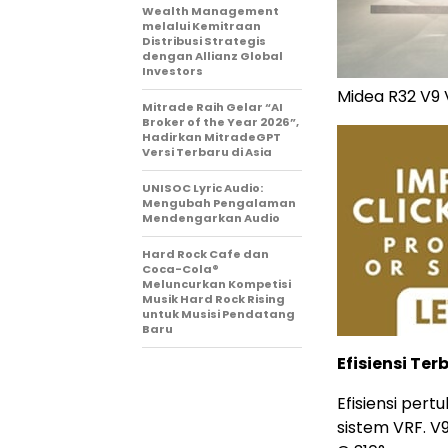
Wealth Management
melalui Kemitraan
Distribusi Strategis
dengan Allianz Global
Investors
Midea R32 V9
Mitrade Raih Gelar “AI
Broker of the Year 2026”,
Hadirkan MitradeGPT
Versi Terbaru di Asia
UNISOC Lyric Audio:
Mengubah Pengalaman
Mendengarkan Audio
Hard Rock Cafe dan
Coca-Cola®
Meluncurkan Kompetisi
Musik Hard Rock Rising
untuk Musisi Pendatang
Baru
Efisiensi T
Efisiensi per
sistem VRF. 