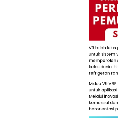
V9 telah lulu
untuk sistem 
memperoleh s
kelas dunia. 
refrigeran ram
Midea V9 VRF 
untuk aplikasi
Melalui inova
komersial den
berorientasi 