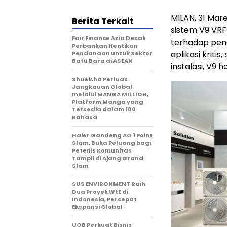
MILAN, 31 Mar
Berita Terkait
sistem V9 VR
Fair Finance Asia Desak
terhadap peng
Perbankan Hentikan
aplikasi kriti
Pendanaan untuk Sektor
Batu Bara di ASEAN
instalasi, V9 
Shueisha Perluas
Jangkauan Global
melalui MANGA MILLION,
Platform Manga yang
Tersedia dalam 100
Bahasa
Haier Gandeng AO 1 Point
Slam, Buka Peluang bagi
Petenis Komunitas
Tampil di Ajang Grand
Slam
SUS ENVIRONMENT Raih
Dua Proyek WtE di
Indonesia, Percepat
Ekspansi Global
UOB Perkuat Bisnis