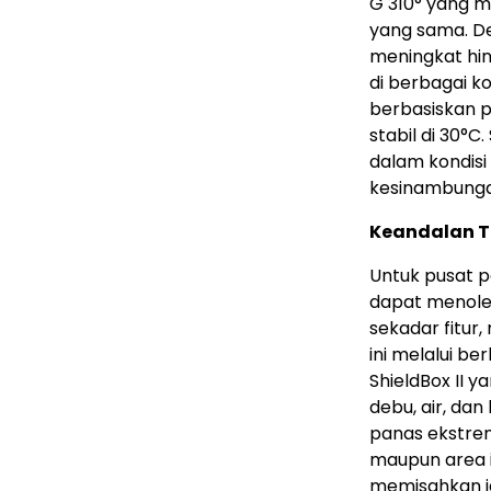
G 310° yang m
yang sama. De
meningkat hin
di berbagai k
berbasiskan 
stabil di 30°C
dalam kondisi
kesinambunga
Keandalan T
Untuk pusat pe
dapat menoler
sekadar fitu
ini melalui be
ShieldBox II y
debu, air, dan
panas ekstrem
maupun area in
memisahkan j