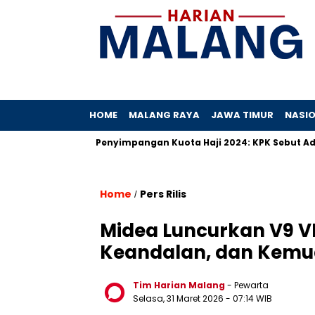
HOME
MALANG RAYA
JAWA TIMUR
NASI
Hibah
Penyimpangan Kuota Haji 2024: KPK Sebut Ada Praktik
Home
Pers Rilis
/
Midea Luncurkan V9 VR
Keandalan, dan Kemud
Tim Harian Malang
- Pewarta
Selasa, 31 Maret 2026
- 07:14 WIB