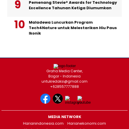
Pemenang Stevie® Awards for Technology
Excellence Tahunan Ketiga Diumumkan
Maladewa Luncurkan Program
Tech4Nature untuk Melestarikan Hiu Paus
Ikonik
Graha Media Center,
Bogor - Indonesia
untukredaksi@gmail.com
+628557777888
MEDIA NETWORK
Harianindonesia.com
Harianekonomi.com