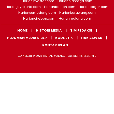
Harianinvestor.com
Harianolahraga.com
Harianjayakarta.com
Harianbanten.com
Harianbogor.com
Hariansumedang.com
Hariankarawang.com
Hariancirebon.com
Harianmalang.com
HOME
HISTORI MEDIA
TIM REDAKSI
PEDOMAN MEDIA SIBER
KODE ETIK
HAK JAWAB
KONTAK IKLAN
COPYRIGHT © 2026 HARIAN MALANG - ALL RIGHTS RESERVED