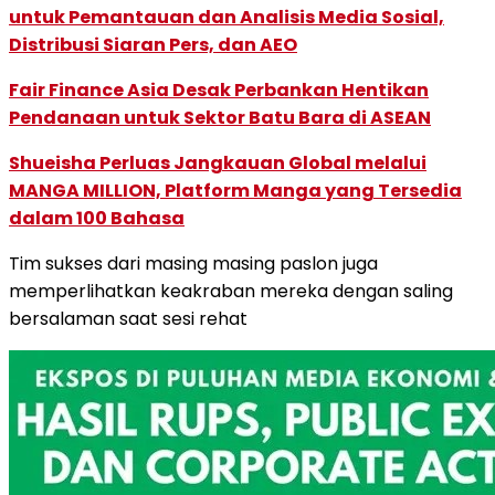
untuk Pemantauan dan Analisis Media Sosial,
Distribusi Siaran Pers, dan AEO
Fair Finance Asia Desak Perbankan Hentikan
Pendanaan untuk Sektor Batu Bara di ASEAN
Shueisha Perluas Jangkauan Global melalui
MANGA MILLION, Platform Manga yang Tersedia
dalam 100 Bahasa
Tim sukses dari masing masing paslon juga
memperlihatkan keakraban mereka dengan saling
bersalaman saat sesi rehat