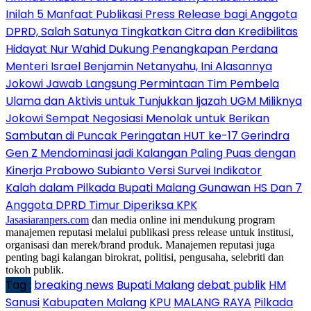
Inilah 5 Manfaat Publikasi Press Release bagi Anggota
DPRD, Salah Satunya Tingkatkan Citra dan Kredibilitas
Hidayat Nur Wahid Dukung Penangkapan Perdana
Menteri Israel Benjamin Netanyahu, Ini Alasannya
Jokowi Jawab Langsung Permintaan Tim Pembela
Ulama dan Aktivis untuk Tunjukkan Ijazah UGM Miliknya
Jokowi Sempat Negosiasi Menolak untuk Berikan
Sambutan di Puncak Peringatan HUT ke-17 Gerindra
Gen Z Mendominasi jadi Kalangan Paling Puas dengan
Kinerja Prabowo Subianto Versi Survei Indikator
Kalah dalam Pilkada Bupati Malang Gunawan HS Dan 7
Anggota DPRD Timur Diperiksa KPK
Jasasiaranpers.com
dan media online ini mendukung program
manajemen reputasi melalui publikasi press release untuk institusi,
organisasi dan merek/brand produk. Manajemen reputasi juga
penting bagi kalangan birokrat, politisi, pengusaha, selebriti dan
tokoh publik.
Tag :
breaking news
Bupati Malang
debat publik
HM
Sanusi
Kabupaten Malang
KPU
MALANG RAYA
Pilkada