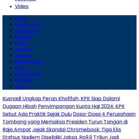
Video
Home
Malang Raya
Jawa Timur
Nasional
Politik
Ekonomi
Lifestyle
Entertainment
Sport
Internasional
Pers Rilis
Video
Kusnadi Ungkap Peran Khofifah, KPK Siap Dalami
Dugaan Hibah
Penyimpangan Kuota Haji 2024: KPK
Sebut Ada Praktik Sejak Dulu
Dosa-Dosa 4 Perusahaan
Tambang yang Memaksa Presiden Turun Tangan di
Raja Ampat
Jejak Skandal Chromebook: Tiga Eks
Stafsus Nadiem Diselidiki Jaksa, Rp9,9 Triliun Jadi