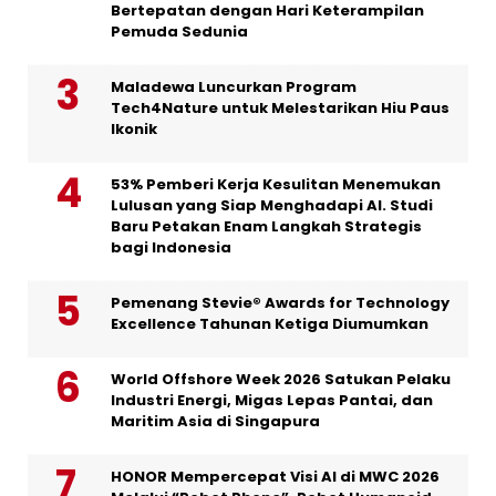
Bertepatan dengan Hari Keterampilan
Pemuda Sedunia
Maladewa Luncurkan Program
Tech4Nature untuk Melestarikan Hiu Paus
Ikonik
53% Pemberi Kerja Kesulitan Menemukan
Lulusan yang Siap Menghadapi AI. Studi
Baru Petakan Enam Langkah Strategis
bagi Indonesia
Pemenang Stevie® Awards for Technology
Excellence Tahunan Ketiga Diumumkan
World Offshore Week 2026 Satukan Pelaku
Industri Energi, Migas Lepas Pantai, dan
Maritim Asia di Singapura
HONOR Mempercepat Visi AI di MWC 2026