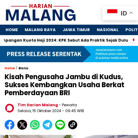
ID
HOME
MALANG RAYA
JAWA TIMUR
NASIONAL
POLIT
 Kuota Haji 2024: KPK Sebut Ada Praktik Sejak Dulu
Dosa-D
/
Home
Bisnis
Kisah Pengusaha Jambu di Kudus,
Sukses Kembangkan Usaha Berkat
Pemberdayaan BRI
Tim Harian Malang
- Pewarta
Selasa, 15 Oktober 2024
- 09:45 WIB