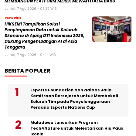
MEMBANGUN PLATFORM MEREK MEWAH ITALIA BARU
Jumat, 7 Agu 2026 - 09:32 WIB
Pers Rilis
HIKSEMI Tampilkan Solusi
Penyimpanan Data untuk Seluruh
Skenario di Ajang DTI Indonesia 2026,
Dukung Pengembangan AI di Asia
Tenggara
Jumat, 7 Agu 2026 - 04:14 WIB
BERITA POPULER
Esports Foundation dan adidas Jalin
Kemitraan Bersejarah untuk Membekali
Seluruh Tim pada Penyelenggaraan
Perdana Esports Nations Cup
Maladewa Luncurkan Program
Tech4Nature untuk Melestarikan Hiu Paus
Ikonik