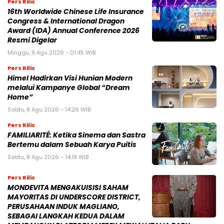
Pers Rilis
16th Worldwide Chinese Life Insurance
Congress & International Dragon
Award (IDA) Annual Conference 2026
Resmi Digelar
Minggu, 9 Agu 2026 - 01:45 WIB
Pers Rilis
Himel Hadirkan Visi Hunian Modern
melalui Kampanye Global “Dream
Home”
Sabtu, 8 Agu 2026 - 14:26 WIB
Pers Rilis
FAMILIARITÉ: Ketika Sinema dan Sastra
Bertemu dalam Sebuah Karya Puitis
Sabtu, 8 Agu 2026 - 14:19 WIB
Pers Rilis
MONDEVITA MENGAKUISISI SAHAM
MAYORITAS DI UNDERSCORE DISTRICT,
PERUSAHAAN INDUK MAGLIANO,
SEBAGAI LANGKAH KEDUA DALAM