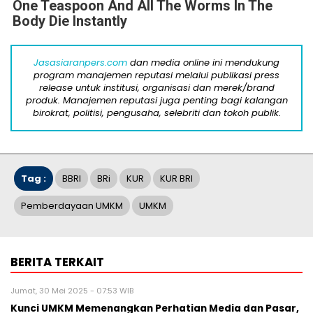
One Teaspoon And All The Worms In The
Body Die Instantly
Jasasiaranpers.com
dan media online ini mendukung
program manajemen reputasi melalui publikasi press
release untuk institusi, organisasi dan merek/brand
produk. Manajemen reputasi juga penting bagi kalangan
birokrat, politisi, pengusaha, selebriti dan tokoh publik.
Tag :
BBRI
BRi
KUR
KUR BRI
Pemberdayaan UMKM
UMKM
BERITA TERKAIT
Jumat, 30 Mei 2025 - 07:53 WIB
Kunci UMKM Memenangkan Perhatian Media dan Pasar,