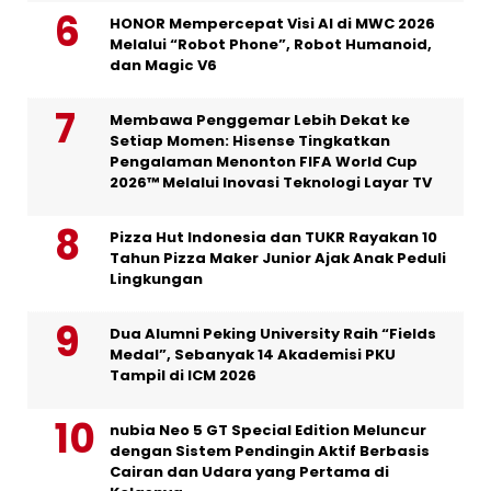
HONOR Mempercepat Visi AI di MWC 2026
Melalui “Robot Phone”, Robot Humanoid,
dan Magic V6
Membawa Penggemar Lebih Dekat ke
Setiap Momen: Hisense Tingkatkan
Pengalaman Menonton FIFA World Cup
2026™ Melalui Inovasi Teknologi Layar TV
Pizza Hut Indonesia dan TUKR Rayakan 10
Tahun Pizza Maker Junior Ajak Anak Peduli
Lingkungan
Dua Alumni Peking University Raih “Fields
Medal”, Sebanyak 14 Akademisi PKU
Tampil di ICM 2026
nubia Neo 5 GT Special Edition Meluncur
dengan Sistem Pendingin Aktif Berbasis
Cairan dan Udara yang Pertama di