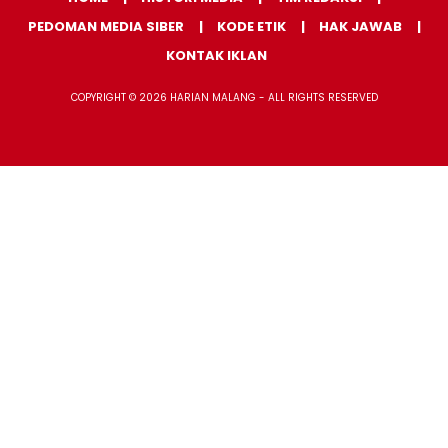
PEDOMAN MEDIA SIBER
KODE ETIK
HAK JAWAB
KONTAK IKLAN
COPYRIGHT © 2026 HARIAN MALANG - ALL RIGHTS RESERVED