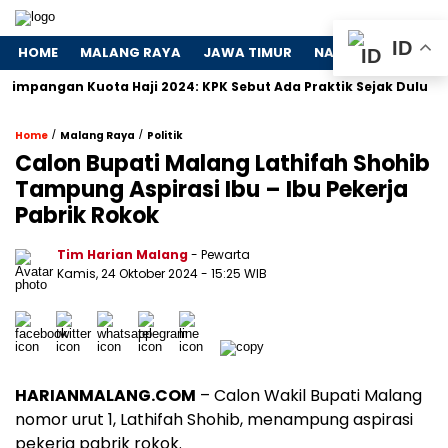
ID
HOME
MALANG RAYA
JAWA TIMUR
NASIONAL
POLIT
gan Kuota Haji 2024: KPK Sebut Ada Praktik Sejak Dulu
Dos
/
/
Home
Malang Raya
Politik
Calon Bupati Malang Lathifah Shohib
Tampung Aspirasi Ibu – Ibu Pekerja
Pabrik Rokok
Tim Harian Malang
- Pewarta
Kamis, 24 Oktober 2024
- 15:25 WIB
HARIANMALANG.COM
– Calon Wakil Bupati Malang
nomor urut 1, Lathifah Shohib, menampung aspirasi
pekerja pabrik rokok.