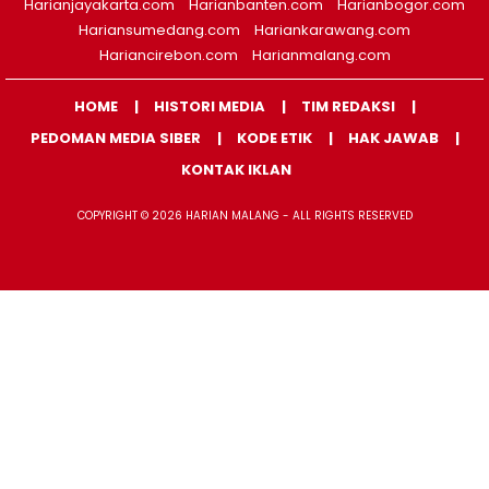
Harianjayakarta.com
Harianbanten.com
Harianbogor.com
Hariansumedang.com
Hariankarawang.com
Hariancirebon.com
Harianmalang.com
HOME
HISTORI MEDIA
TIM REDAKSI
PEDOMAN MEDIA SIBER
KODE ETIK
HAK JAWAB
KONTAK IKLAN
COPYRIGHT © 2026 HARIAN MALANG - ALL RIGHTS RESERVED