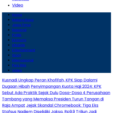
Video
Home
Malang Raya
Jawa Timur
Nasional
Politik
Ekonomi
Lifestyle
Entertainment
Sport
Internasional
Pers Rilis
Video
Kusnadi Ungkap Peran Khofifah, KPK Siap Dalami
Dugaan Hibah
Penyimpangan Kuota Haji 2024: KPK
Sebut Ada Praktik Sejak Dulu
Dosa-Dosa 4 Perusahaan
Tambang yang Memaksa Presiden Turun Tangan di
Raja Ampat
Jejak Skandal Chromebook: Tiga Eks
Stafsus Nadiem Diselidiki Jaksa, Rp9,9 Triliun Jadi