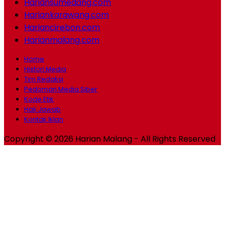
Hariansumedang.com
Hariankarawang.com
Hariancirebon.com
Harianmalang.com
Home
Histori Media
Tim Redaksi
Pedoman Media Siber
Kode Etik
Hak Jawab
Kontak Iklan
Copyright © 2026 Harian Malang - All Rights Reserved