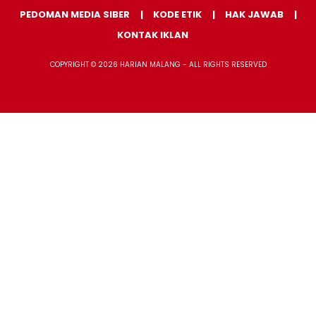
PEDOMAN MEDIA SIBER
KODE ETIK
HAK JAWAB
KONTAK IKLAN
COPYRIGHT © 2026 HARIAN MALANG - ALL RIGHTS RESERVED