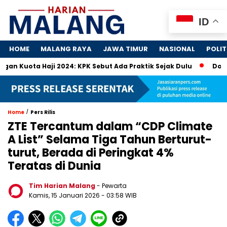
ID
HOME
MALANG RAYA
JAWA TIMUR
NASIONAL
POLIT
 Haji 2024: KPK Sebut Ada Praktik Sejak Dulu
Dosa-Dosa 4
/
Home
Pers Rilis
ZTE Tercantum dalam “CDP Climate
A List” Selama Tiga Tahun Berturut-
turut, Berada di Peringkat 4%
Teratas di Dunia
Tim Harian Malang
- Pewarta
Kamis, 15 Januari 2026
- 03:58 WIB