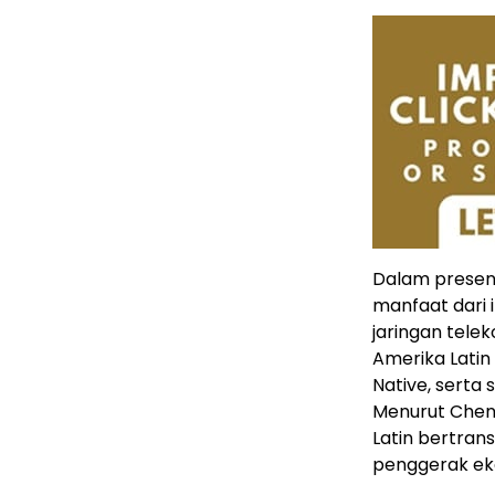
Dalam presen
manfaat dari 
jaringan tele
Amerika Latin 
Native, serta
Menurut Chen
Latin bertran
penggerak eko