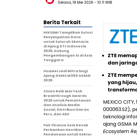
Selasa, 19 Mei 2026
- 10:11 WIB
Berita Terkait
HIKSEMI Tampilkan Solusi
Penyimpanan Data
untuk Seluruh Skenario
di Ajang DTI Indonesia
2026, Dukung
ZTE memapa
Pengembangan AI di Asia
Tenggara
dan jaring
Huawei Jadi Mitra bagi
ZTE memper
Ajang GSMA M360 ASEAN
2026
yang hijau
transforma
Cision Raih MarTech
Breakthrough Awards
2026 untuk Pemantauan
MEXICO CITY
,
dan Analisis Media
000063.SZ), p
Sosial, Distribusi Siaran
Pers, dan AEO
teknologi info
ajang GSMA M3
Fair Finance Asia Desak
Perbankan Hentikan
Ecosystem Re
Pendanaan untuk Sektor