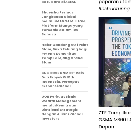
paparan utam
Batu Bara di ASEAN
Restructuring
Shueisha Perluas
Jangkauan Global
melalui MANGA MILLION,
Platform Manga yang
Tersedia dalam 100
Bahasa
Haier Gandeng AO 1 Point
Slam, Buka Peluang bagi
Petenis Komunitas
Tampil di Ajang Grand
Slam
SUS ENVIRONMENT Raih
Dua Proyek WtE di
Indonesia, Percepat
Ekspansi Global
UOB Perkuat Bisnis
Wealth Management
melalui Kemitraan
Distribusi Strategis
ZTE Tampilkan
dengan Allianz Global
Investors
GSMA M360 LA
Depan