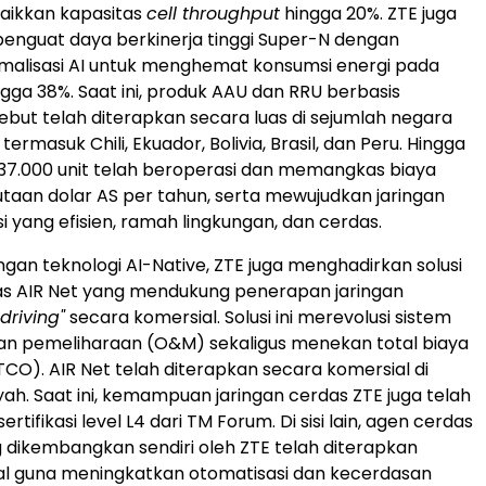
aikkan kapasitas
cell throughput
hingga 20%. ZTE juga
nguat daya berkinerja tinggi Super-N dengan
imalisasi AI untuk menghemat konsumsi energi pada
gga 38%. Saat ini, produk AAU dan RRU berbasis
sebut telah diterapkan secara luas di sejumlah negara
termasuk Chili, Ekuador, Bolivia, Brasil, dan Peru. Hingga
ri 37.000 unit telah beroperasi dan memangkas biaya
 jutaan dolar AS per tahun, serta mewujudkan jaringan
i yang efisien, ramah lingkungan, dan cerdas.
gan teknologi AI-Native, ZTE juga menghadirkan solusi
as AIR Net yang mendukung penerapan jaringan
driving"
secara komersial. Solusi ini merevolusi sistem
an pemeliharaan (O&M) sekaligus menekan total biaya
TCO). AIR Net telah diterapkan secara komersial di
yah. Saat ini, kemampuan jaringan cerdas ZTE juga telah
tifikasi level L4 dari TM Forum. Di sisi lain, agen cerdas
dikembangkan sendiri oleh ZTE telah diterapkan
al guna meningkatkan otomatisasi dan kecerdasan