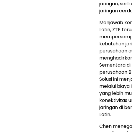
jaringan, se
jaringan cerda
Menjawab kond
Latin, ZTE te
mempersempit 
kebutuhan jar
perusahaan as
menghadirkan 
Sementara di
perusahaan Bra
Solusi ini me
melalui biaya
yang lebih mu
konektivitas 
jaringan di b
Latin.
Chen menegas