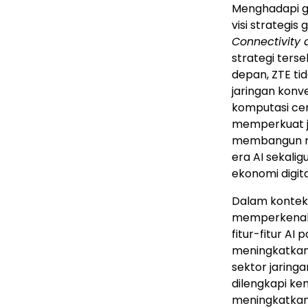
Menghadapi g
visi strategis
Connectivity 
strategi ters
depan, ZTE ti
jaringan konv
komputasi cer
memperkuat ja
membangun mo
era AI sekal
ekonomi digita
Dalam konteks
memperkenalk
fitur-fitur AI
meningkatkan 
sektor jaring
dilengkapi k
meningkatkan 