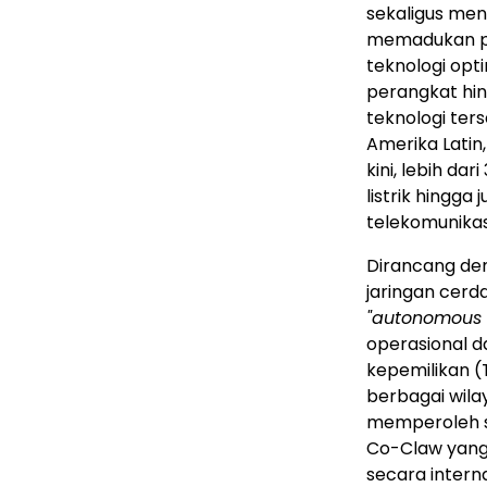
sekaligus men
memadukan pe
teknologi opt
perangkat hin
teknologi ter
Amerika Latin, 
kini, lebih da
listrik hingga
telekomunikas
Dirancang den
jaringan cerd
"autonomous 
operasional d
kepemilikan (
berbagai wila
memperoleh ser
Co-Claw yang 
secara intern