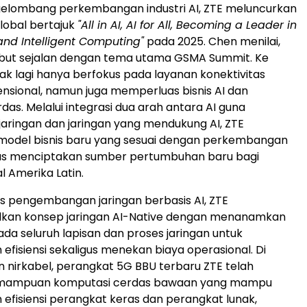
elombang perkembangan industri AI, ZTE meluncurkan
 global bertajuk
"All in AI, AI for All, Becoming a Leader in
and Intelligent Computing"
pada 2025. Chen menilai,
ebut sejalan dengan tema utama GSMA Summit. Ke
dak lagi hanya berfokus pada layanan konektivitas
ensional, namun juga memperluas bisnis AI dan
das. Melalui integrasi dua arah antara AI guna
ringan dan jaringan yang mendukung AI, ZTE
del bisnis baru yang sesuai dengan perkembangan
igus menciptakan sumber pertumbuhan baru bagi
l Amerika Latin.
 pengembangan jaringan berbasis AI, ZTE
an konsep jaringan AI-Native dengan menanamkan
 pada seluruh lapisan dan proses jaringan untuk
efisiensi sekaligus menekan biaya operasional. Di
an nirkabel, perangkat 5G BBU terbaru ZTE telah
emampuan komputasi cerdas bawaan yang mampu
efisiensi perangkat keras dan perangkat lunak,