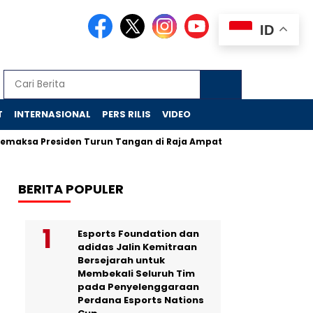
ID
T
INTERNASIONAL
PERS RILIS
VIDEO
residen Turun Tangan di Raja Ampat
Jejak Skandal Chromeb
BERITA POPULER
Esports Foundation dan
adidas Jalin Kemitraan
Bersejarah untuk
Membekali Seluruh Tim
pada Penyelenggaraan
Perdana Esports Nations