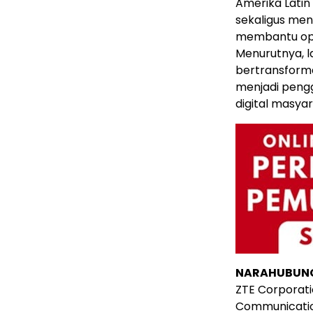
Amerika Latin
sekaligus meng
membantu ope
Menurutnya, 
bertransforma
menjadi pengg
digital masyar
NARAHUBUN
ZTE Corporat
Communicati