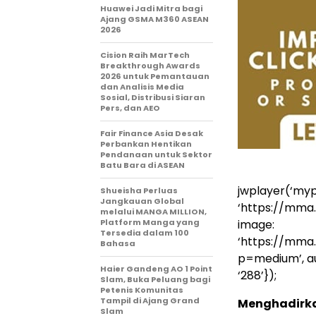
Huawei Jadi Mitra bagi
Ajang GSMA M360 ASEAN
2026
Cision Raih MarTech
Breakthrough Awards
2026 untuk Pemantauan
dan Analisis Media
Sosial, Distribusi Siaran
Pers, dan AEO
Fair Finance Asia Desak
Perbankan Hentikan
Pendanaan untuk Sektor
Batu Bara di ASEAN
jwplayer(‘mypl
Shueisha Perluas
Jangkauan Global
‘https://mm
melalui MANGA MILLION,
Platform Manga yang
image:
Tersedia dalam 100
‘https://mm
Bahasa
p=medium’, auto
Haier Gandeng AO 1 Point
‘288’});
Slam, Buka Peluang bagi
Petenis Komunitas
Tampil di Ajang Grand
Menghadirkan
Slam