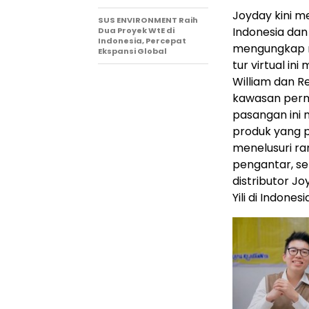
Joyday kini me
SUS ENVIRONMENT Raih
Indonesia dan
Dua Proyek WtE di
Indonesia, Percepat
mengungkap ra
Ekspansi Global
tur virtual in
William dan R
kawasan permu
pasangan ini 
produk yang p
menelusuri ran
pengantar, se
distributor Jo
Yili di Indonesi