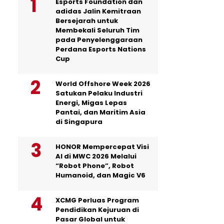
Esports Foundation dan
adidas Jalin Kemitraan
Bersejarah untuk
Membekali Seluruh Tim
pada Penyelenggaraan
Perdana Esports Nations
Cup
World Offshore Week 2026
Satukan Pelaku Industri
Energi, Migas Lepas
Pantai, dan Maritim Asia
di Singapura
HONOR Mempercepat Visi
AI di MWC 2026 Melalui
“Robot Phone”, Robot
Humanoid, dan Magic V6
XCMG Perluas Program
Pendidikan Kejuruan di
Pasar Global untuk