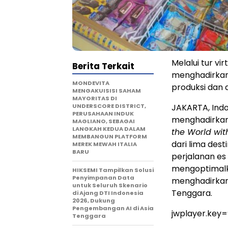
Melalui tur vi
Berita Terkait
menghadirkan 
MONDEVITA
produksi dan d
MENGAKUISISI SAHAM
MAYORITAS DI
UNDERSCORE DISTRICT,
JAKARTA, Ind
PERUSAHAAN INDUK
menghadirkan 
MAGLIANO, SEBAGAI
LANGKAH KEDUA DALAM
the World with
MEMBANGUN PLATFORM
dari lima dest
MEREK MEWAH ITALIA
BARU
perjalanan es 
mengoptimalka
HIKSEMI Tampilkan Solusi
Penyimpanan Data
menghadirkan 
untuk Seluruh Skenario
Tenggara.
di Ajang DTI Indonesia
2026, Dukung
Pengembangan AI di Asia
jwplayer.key
Tenggara