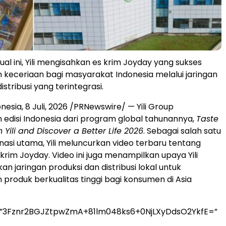
rtual ini, Yili mengisahkan es krim Joyday yang sukses
keceriaan bagi masyarakat Indonesia melalui jaringan
istribusi yang terintegrasi.
onesia
,
8 Juli, 2026
/PRNewswire/ — Yili Group
edisi Indonesia dari program global tahunannya,
Taste
 Yili and Discover a Better Life 2026
. Sebagai salah satu
inasi utama, Yili meluncurkan video terbaru tentang
krim Joyday. Video ini juga menampilkan upaya Yili
n jaringan produksi dan distribusi lokal untuk
produk berkualitas tinggi bagi konsumen di Asia
=”3Fznr2BGJZtpwZmA+81lm048ks6+0NjLXyDdsO2YkfE=”