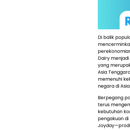
Di balik popul
mencerminkan
perekonomian I
Dairy menjadi
yang merupakan
Asia Tenggara
memenuhi keb
negara di Asi
Berpegang pada
terus mengem
kebutuhan ko
pengakuan di t
Joyday—produk