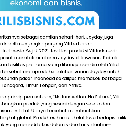
aritasnya sebagai camilan sehari-hari, Joyday juga
 komitmen jangka panjang Yili terhadap
ndonesia. Sejak 2021, fasilitas produksi Yili Indonesia
 pusat manufaktur utama Joyday di kawasan. Pabrik
 fasilitas pertama yang dibangun sendiri oleh Yili di
 tersebut memproduksi puluhan varian Joyday untuk
utuhan pasar Indonesia sekaligus memasok berbagai
a Tenggara, Timur Tengah, dan Afrika.
 prinsip perusahaan, "No Innovation, No Future", Yili
bangkan produk yang sesuai dengan selera dan
nsumen lokal. Upaya tersebut membuahkan
ingkat global. Produk es krim cokelat lava berlapis milik
 yang menjadi fokus dalam video tur virtual ini—