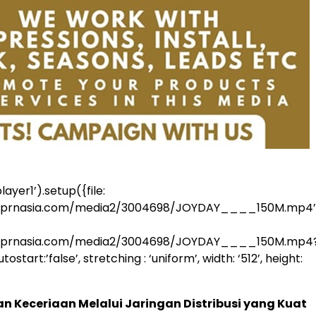
ayer1’).setup({file:
a.prnasia.com/media2/3004698/JOYDAY____150M.mp4’
a.prnasia.com/media2/3004698/JOYDAY____150M.mp4
start:’false’, stretching : ‘uniform’, width: ‘512’, height:
 Keceriaan Melalui Jaringan Distribusi yang Kuat