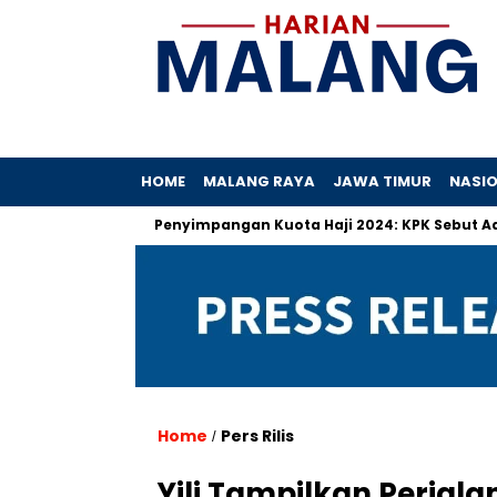
HOME
MALANG RAYA
JAWA TIMUR
NASI
ibah
Penyimpangan Kuota Haji 2024: KPK Sebut Ada Praktik 
Home
Pers Rilis
/
Yili Tampilkan Perjal