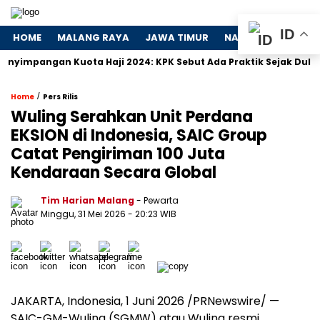
ID
HOME
MALANG RAYA
JAWA TIMUR
NASIONAL
POLIT
pangan Kuota Haji 2024: KPK Sebut Ada Praktik Sejak Dulu
/
Home
Pers Rilis
Wuling Serahkan Unit Perdana
EKSION di Indonesia, SAIC Group
Catat Pengiriman 100 Juta
Kendaraan Secara Global
Tim Harian Malang
- Pewarta
Minggu, 31 Mei 2026
- 20:23 WIB
JAKARTA, Indonesia, 1 Juni 2026 /PRNewswire/ —
SAIC-GM-Wuling (SGMW) atau Wuling resmi