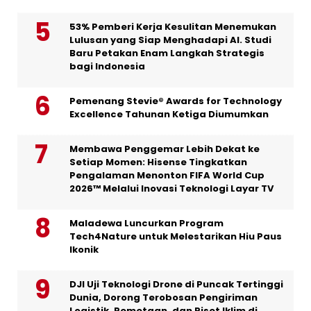
53% Pemberi Kerja Kesulitan Menemukan
Lulusan yang Siap Menghadapi AI. Studi
Baru Petakan Enam Langkah Strategis
bagi Indonesia
Pemenang Stevie® Awards for Technology
Excellence Tahunan Ketiga Diumumkan
Membawa Penggemar Lebih Dekat ke
Setiap Momen: Hisense Tingkatkan
Pengalaman Menonton FIFA World Cup
2026™ Melalui Inovasi Teknologi Layar TV
Maladewa Luncurkan Program
Tech4Nature untuk Melestarikan Hiu Paus
Ikonik
DJI Uji Teknologi Drone di Puncak Tertinggi
Dunia, Dorong Terobosan Pengiriman
Logistik, Pemetaan, dan Riset Iklim di