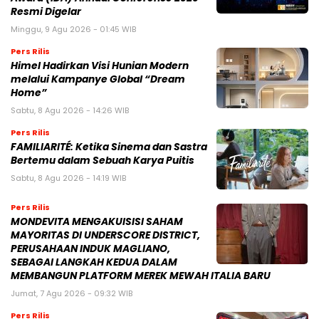
Resmi Digelar
Minggu, 9 Agu 2026 - 01:45 WIB
Pers Rilis
Himel Hadirkan Visi Hunian Modern
melalui Kampanye Global “Dream
Home”
Sabtu, 8 Agu 2026 - 14:26 WIB
Pers Rilis
FAMILIARITÉ: Ketika Sinema dan Sastra
Bertemu dalam Sebuah Karya Puitis
Sabtu, 8 Agu 2026 - 14:19 WIB
Pers Rilis
MONDEVITA MENGAKUISISI SAHAM
MAYORITAS DI UNDERSCORE DISTRICT,
PERUSAHAAN INDUK MAGLIANO,
SEBAGAI LANGKAH KEDUA DALAM
MEMBANGUN PLATFORM MEREK MEWAH ITALIA BARU
Jumat, 7 Agu 2026 - 09:32 WIB
Pers Rilis