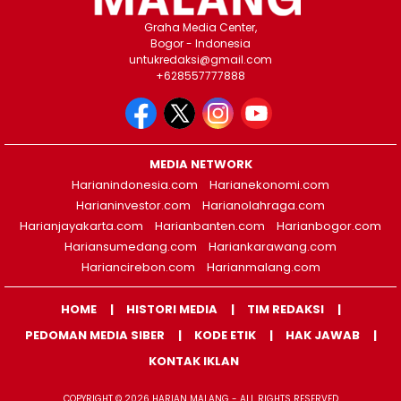
Graha Media Center,
Bogor - Indonesia
untukredaksi@gmail.com
+628557777888
MEDIA NETWORK
Harianindonesia.com
Harianekonomi.com
Harianinvestor.com
Harianolahraga.com
Harianjayakarta.com
Harianbanten.com
Harianbogor.com
Hariansumedang.com
Hariankarawang.com
Hariancirebon.com
Harianmalang.com
HOME
HISTORI MEDIA
TIM REDAKSI
PEDOMAN MEDIA SIBER
KODE ETIK
HAK JAWAB
KONTAK IKLAN
COPYRIGHT © 2026 HARIAN MALANG - ALL RIGHTS RESERVED