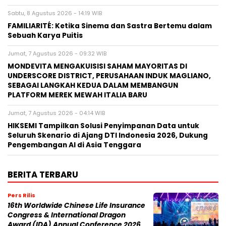
Sabtu, 8 Agustus 2026 - 14:19 WIB
FAMILIARITÉ: Ketika Sinema dan Sastra Bertemu dalam
Sebuah Karya Puitis
Jumat, 7 Agustus 2026 - 09:32 WIB
MONDEVITA MENGAKUISISI SAHAM MAYORITAS DI
UNDERSCORE DISTRICT, PERUSAHAAN INDUK MAGLIANO,
SEBAGAI LANGKAH KEDUA DALAM MEMBANGUN
PLATFORM MEREK MEWAH ITALIA BARU
Jumat, 7 Agustus 2026 - 04:14 WIB
HIKSEMI Tampilkan Solusi Penyimpanan Data untuk
Seluruh Skenario di Ajang DTI Indonesia 2026, Dukung
Pengembangan AI di Asia Tenggara
BERITA TERBARU
Pers Rilis
16th Worldwide Chinese Life Insurance
Congress & International Dragon
Award (IDA) Annual Conference 2026