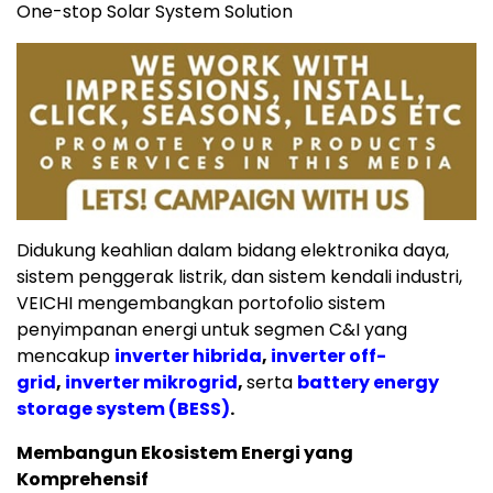
One-stop Solar System Solution
Didukung keahlian dalam bidang elektronika daya,
sistem penggerak listrik, dan sistem kendali industri,
VEICHI mengembangkan portofolio sistem
penyimpanan energi untuk segmen C&I yang
mencakup
inverter hibrida
,
inverter off-
grid
,
inverter mikrogrid
,
serta
battery energy
storage system (BESS)
.
Membangun Ekosistem Energi yang
Komprehensif