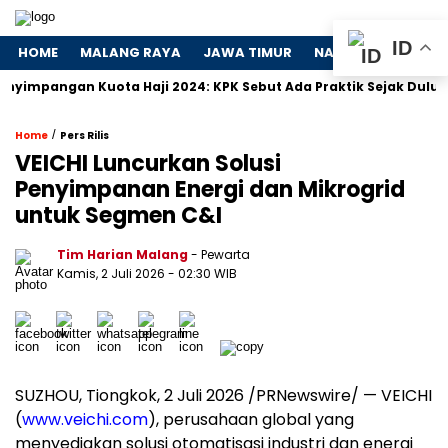
ID
HOME
MALANG RAYA
JAWA TIMUR
NASIONAL
POLIT
an Kuota Haji 2024: KPK Sebut Ada Praktik Sejak Dulu
Dosa
/
Home
Pers Rilis
VEICHI Luncurkan Solusi
Penyimpanan Energi dan Mikrogrid
untuk Segmen C&I
Tim Harian Malang
- Pewarta
Kamis, 2 Juli 2026
- 02:30 WIB
SUZHOU, Tiongkok, 2 Juli 2026 /PRNewswire/ — VEICHI
(
www.veichi.com
), perusahaan global yang
menyediakan solusi otomatisasi industri dan energi