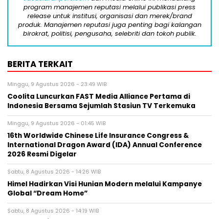
program manajemen reputasi melalui publikasi press
release untuk institusi, organisasi dan merek/brand
produk. Manajemen reputasi juga penting bagi kalangan
birokrat, politisi, pengusaha, selebriti dan tokoh publik.
BERITA TERKAIT
Minggu, 9 Agustus 2026 - 23:49 WIB
Coolita Luncurkan FAST Media Alliance Pertama di
Indonesia Bersama Sejumlah Stasiun TV Terkemuka
Minggu, 9 Agustus 2026 - 01:45 WIB
16th Worldwide Chinese Life Insurance Congress &
International Dragon Award (IDA) Annual Conference
2026 Resmi Digelar
Sabtu, 8 Agustus 2026 - 14:26 WIB
Himel Hadirkan Visi Hunian Modern melalui Kampanye
Global “Dream Home”
Sabtu, 8 Agustus 2026 - 14:19 WIB