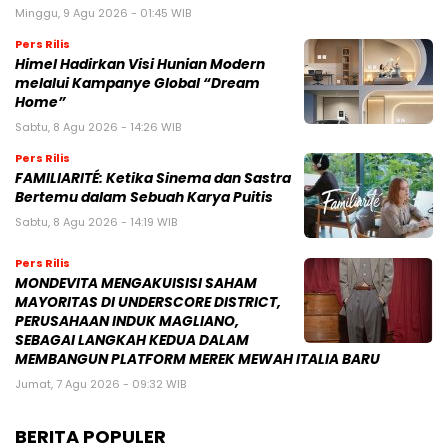
Minggu, 9 Agu 2026 - 01:45 WIB
Pers Rilis
Himel Hadirkan Visi Hunian Modern
melalui Kampanye Global “Dream
Home”
Sabtu, 8 Agu 2026 - 14:26 WIB
Pers Rilis
FAMILIARITÉ: Ketika Sinema dan Sastra
Bertemu dalam Sebuah Karya Puitis
Sabtu, 8 Agu 2026 - 14:19 WIB
Pers Rilis
MONDEVITA MENGAKUISISI SAHAM
MAYORITAS DI UNDERSCORE DISTRICT,
PERUSAHAAN INDUK MAGLIANO,
SEBAGAI LANGKAH KEDUA DALAM
MEMBANGUN PLATFORM MEREK MEWAH ITALIA BARU
Jumat, 7 Agu 2026 - 09:32 WIB
BERITA POPULER