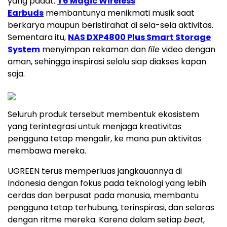
yang padat.
T6 Magic Wireless
Earbuds
membantunya menikmati musik saat
berkarya maupun beristirahat di sela-sela aktivitas.
Sementara itu,
NAS DXP4800 Plus Smart Storage
System
menyimpan rekaman dan
file
video dengan
aman, sehingga inspirasi selalu siap diakses kapan
saja.
Seluruh produk tersebut membentuk ekosistem
yang terintegrasi untuk menjaga kreativitas
pengguna tetap mengalir, ke mana pun aktivitas
membawa mereka.
UGREEN terus memperluas jangkauannya di
Indonesia dengan fokus pada teknologi yang lebih
cerdas dan berpusat pada manusia, membantu
pengguna tetap terhubung, terinspirasi, dan selaras
dengan ritme mereka. Karena dalam setiap
beat
,