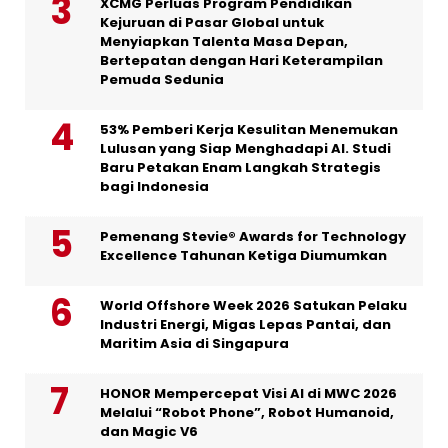
XCMG Perluas Program Pendidikan
Kejuruan di Pasar Global untuk
Menyiapkan Talenta Masa Depan,
Bertepatan dengan Hari Keterampilan
Pemuda Sedunia
53% Pemberi Kerja Kesulitan Menemukan
Lulusan yang Siap Menghadapi AI. Studi
Baru Petakan Enam Langkah Strategis
bagi Indonesia
Pemenang Stevie® Awards for Technology
Excellence Tahunan Ketiga Diumumkan
World Offshore Week 2026 Satukan Pelaku
Industri Energi, Migas Lepas Pantai, dan
Maritim Asia di Singapura
HONOR Mempercepat Visi AI di MWC 2026
Melalui “Robot Phone”, Robot Humanoid,
dan Magic V6