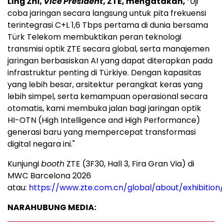
Ling Zhi,
Vice
President
, ZTE, mengatakan,
”Uji
coba jaringan secara langsung untuk pita frekuensi
terintegrasi C+L 1,6 Tbps pertama di dunia bersama
Türk Telekom membuktikan peran teknologi
transmisi optik ZTE secara global, serta manajemen
jaringan berbasiskan AI yang dapat diterapkan pada
infrastruktur penting di Türkiye. Dengan kapasitas
yang lebih besar, arsitektur perangkat keras yang
lebih simpel, serta kemampuan operasional secara
otomatis, kami membuka jalan bagi jaringan optik
HI-OTN (High Intelligence and High Performance)
generasi baru yang mempercepat transformasi
digital negara ini."
Kunjungi
booth
ZTE (3F30, Hall 3, Fira Gran Via) di
MWC Barcelona 2026
atau:
https://www.zte.com.cn/global/about/exhibitio
NARAHUBUNG MEDIA: