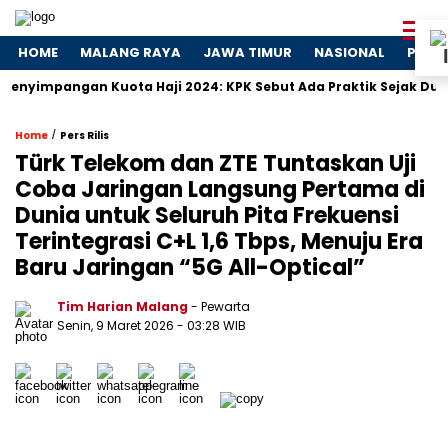
HOME
MALANG RAYA
JAWA TIMUR
NASIONAL
POLIT
angan Kuota Haji 2024: KPK Sebut Ada Praktik Sejak Dulu
D
/
Home
Pers Rilis
Türk Telekom dan ZTE Tuntaskan Uji
Coba Jaringan Langsung Pertama di
Dunia untuk Seluruh Pita Frekuensi
Terintegrasi C+L 1,6 Tbps, Menuju Era
Baru Jaringan “5G All-Optical”
Tim Harian Malang
- Pewarta
Senin, 9 Maret 2026
- 03:28 WIB