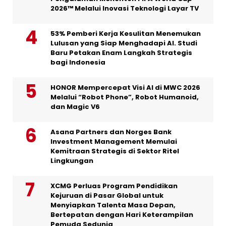
2026™ Melalui Inovasi Teknologi Layar TV
53% Pemberi Kerja Kesulitan Menemukan
Lulusan yang Siap Menghadapi AI. Studi
Baru Petakan Enam Langkah Strategis
bagi Indonesia
HONOR Mempercepat Visi AI di MWC 2026
Melalui “Robot Phone”, Robot Humanoid,
dan Magic V6
Asana Partners dan Norges Bank
Investment Management Memulai
Kemitraan Strategis di Sektor Ritel
Lingkungan
XCMG Perluas Program Pendidikan
Kejuruan di Pasar Global untuk
Menyiapkan Talenta Masa Depan,
Bertepatan dengan Hari Keterampilan
Pemuda Sedunia