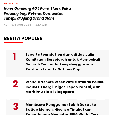
Pers Rilis
Haier Gandeng AO 1 Point Slam, Buka
Peluang bagi Petenis Komunitas
Tampil di Ajang Grand Slam
Kamis, 6 Agu 2026 - 12:10 WIB
BERITA POPULER
Esports Foundation dan adidas Jalin
Kemitraan Bersejarah untuk Membekali
Seluruh Tim pada Penyelenggaraan
Perdana Esports Nations Cup
World Offshore Week 2026 Satukan Pelaku
Industri Energi, Migas Lepas Pantai, dan
Maritim Asia di Singapura
Membawa Penggemar Lebih Dekat ke
Setiap Momen: Hisense Tingkatkan
Pengalaman Menonton FIFA World Cup