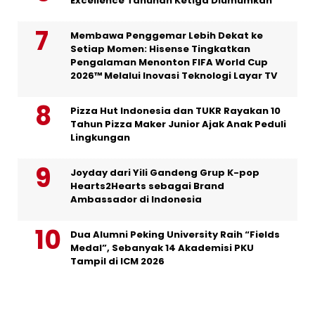
Excellence Tahunan Ketiga Diumumkan
Membawa Penggemar Lebih Dekat ke
Setiap Momen: Hisense Tingkatkan
Pengalaman Menonton FIFA World Cup
2026™ Melalui Inovasi Teknologi Layar TV
Pizza Hut Indonesia dan TUKR Rayakan 10
Tahun Pizza Maker Junior Ajak Anak Peduli
Lingkungan
Joyday dari Yili Gandeng Grup K-pop
Hearts2Hearts sebagai Brand
Ambassador di Indonesia
Dua Alumni Peking University Raih “Fields
Medal”, Sebanyak 14 Akademisi PKU
Tampil di ICM 2026