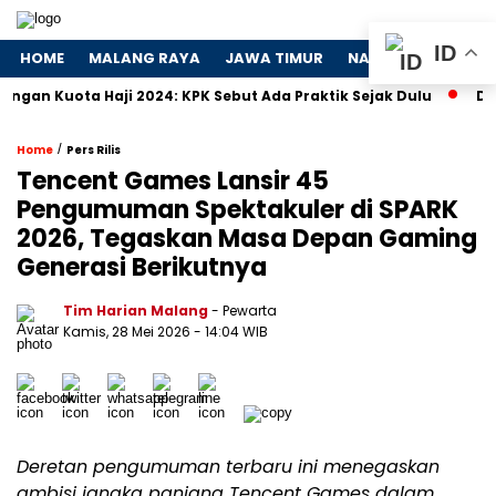
ID
HOME
MALANG RAYA
JAWA TIMUR
NASIONAL
POLIT
a Haji 2024: KPK Sebut Ada Praktik Sejak Dulu
Dosa-Dosa 
/
Home
Pers Rilis
Tencent Games Lansir 45
Pengumuman Spektakuler di SPARK
2026, Tegaskan Masa Depan Gaming
Generasi Berikutnya
Tim Harian Malang
- Pewarta
Kamis, 28 Mei 2026
- 14:04 WIB
Deretan pengumuman terbaru ini menegaskan
ambisi jangka panjang Tencent Games dalam