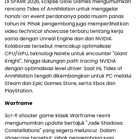
Di SPARK 2026, Eclipse Glow Games mengumumkan
rencana Tides of Annihilation untuk menggelar
hands-on event
perdananya pada musim panas
tahun ini. Pihak pengembang juga memperlihatkan
video
technical showcase
terbaru tentang kerja
sama dengan Unreal Engine dan dan NVIDIA.
Kolaborasi tersebut mencakup optimalisasi
CPU/GPU, teknologi Nanite untuk
encounter
"Giant
Knight", hingga dukungan
path tracing
NVIDIA
dengan optimalisasi level
driver
. Saat ini, Tides of
Annihilation tengah dikembangkan untuk PC melalui
Steam dan Epic Games Store, serta Xbox dan
PlayStation.
Warframe
Sci-fi shooter game
klasik Warframe resmi
mengumumkan
update
bertajuk "Jade Shadows:
Constellations" yang segera meluncur. Dalam
showcase
tersebut, pihak pengembang juga