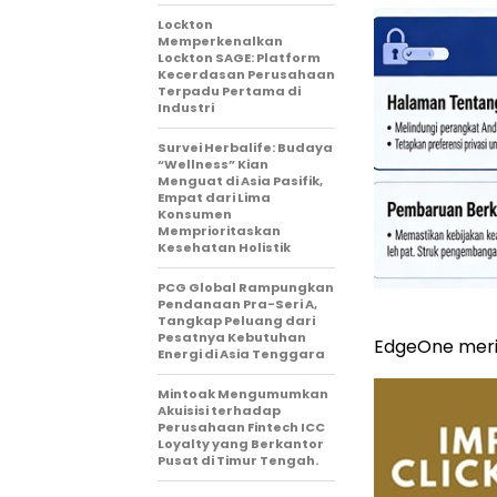
Lockton
Memperkenalkan
Lockton SAGE: Platform
Kecerdasan Perusahaan
Terpadu Pertama di
Industri
Survei Herbalife: Budaya
“Wellness” Kian
Menguat di Asia Pasifik,
Empat dari Lima
Konsumen
Memprioritaskan
Kesehatan Holistik
PCG Global Rampungkan
Pendanaan Pra-Seri A,
Tangkap Peluang dari
Pesatnya Kebutuhan
EdgeOne meri
Energi di Asia Tenggara
Mintoak Mengumumkan
Akuisisi terhadap
Perusahaan Fintech ICC
Loyalty yang Berkantor
Pusat di Timur Tengah.