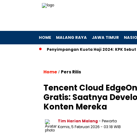
HOME
MALANG RAYA
JAWA TIMUR
NASI
gaan Hibah
Penyimpangan Kuota Haji 2024: KPK Sebut Ada Pr
Home
Pers Rilis
/
Tencent Cloud EdgeOn
Gratis: Saatnya Devel
Konten Mereka
Tim Harian Malang
- Pewarta
Kamis, 5 Februari 2026
- 03:18 WIB