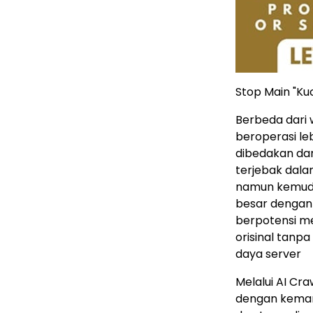
Stop Main "Ku
Berbeda dari 
beroperasi le
dibedakan dar
terjebak dala
namun kemudi
besar dengan 
berpotensi m
orisinal tanp
daya server
Melalui AI Cr
dengan kemamp