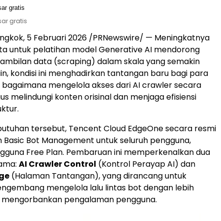
r gratis
ngkok, 5 Februari 2026 /PRNewswire/ — Meningkatnya
ta untuk pelatihan model Generative AI mendorong
gambilan data (scraping) dalam skala yang semakin
 lain, kondisi ini menghadirkan tantangan baru bagi para
bagaimana mengelola akses dari AI crawler secara
igus melindungi konten orisinal dan menjaga efisiensi
uktur.
utuhan tersebut, Tencent Cloud EdgeOne secara resmi
 Basic Bot Management untuk seluruh pengguna,
gguna Free Plan. Pembaruan ini memperkenalkan dua
tama:
AI Crawler Control
(Kontrol Perayap AI) dan
ge
(Halaman Tantangan), yang dirancang untuk
gembang mengelola lalu lintas bot dengan lebih
a mengorbankan pengalaman pengguna.