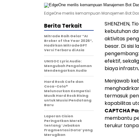
EdgeOne merilis kemampuan Manajemen Bot Dasa
SHENZHEN, Tio
Berita Terkait
kebutuhan da
Mitrade Raih Gelar “AI
aktivitas pen
Broker of the Year 2026”,
besar. Di sisi
Hadirkan MitradeGPT
Versi Terbaru di Asia
pengembang: 
efektif, sekal
UNISOC Lyric Audio:
Mengubah Pengalaman
biaya infrastr
Mendengarkan Audio
Menjawab keb
Hard Rock Cafe dan
Coca-Cola®
menghadirkan
Meluncurkan Kompetisi
termasuk pen
Musik Hard Rock Rising
untuk Musisi Pendatang
kapabilitas u
Baru
CAPTCHA Pa
Laporan Cision
membantu pen
Peringatkan Merek
terukur tanp
tentang ‘Jebakan
Fragmentasi Data’ yang
Merugikan