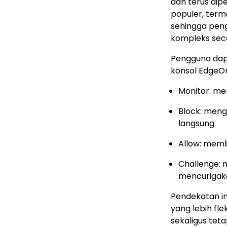
dan terus dipe
populer, term
sehingga peng
kompleks sec
Pengguna dapa
konsol EdgeOne
Monitor: me
Block: meng
langsung
Allow: memb
Challenge: m
mencurigak
Pendekatan i
yang lebih fle
sekaligus tet