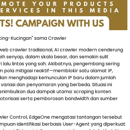
cing-Kucingan" sama Crawler
web crawler tradisional, AI crawler modern cenderung
bih senyap, dalam skala besar, dan semakin sulit
i lalu lintas yang sah. Akibatnya, pengembang sering
m pola mitigasi reaktif—memblokir satu alamat IP,
an menghadapi kemunculan IP baru dalam jumlah
variasi dan penyamaran yang berbeda. Situasi ini
enimbulkan dua dampak utama: scraping konten
a otorisasi serta pemborosan bandwidth dan sumber
awler Control, EdgeOne mengatasi tantangan tersebut
uan identifikasi berbasis User-Agent yang diperkuat