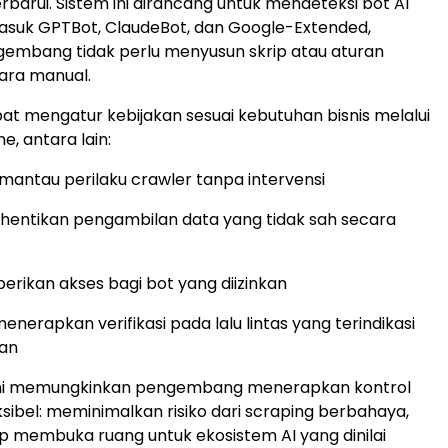
rbarui. Sistem ini dirancang untuk mendeteksi bot AI
asuk GPTBot, ClaudeBot, dan Google-Extended,
embang tidak perlu menyusun skrip atau aturan
ara manual.
t mengatur kebijakan sesuai kebutuhan bisnis melalui
, antara lain:
mantau perilaku crawler tanpa intervensi
hentikan pengambilan data yang tidak sah secara
erikan akses bagi bot yang diizinkan
enerapkan verifikasi pada lalu lintas yang terindikasi
an
ni memungkinkan pengembang menerapkan kontrol
ksibel: meminimalkan risiko dari scraping berbahaya,
ap membuka ruang untuk ekosistem AI yang dinilai