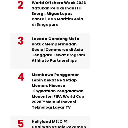
World Offshore Week 2026
Satukan Pelaku Industri
Energi, Migas Lepas
Pantai, dan Maritim Asia
di Singapura
Lazada Gandeng Meta
untuk Mempermudah
Social Commerce di Asia
Tenggara Lewat Program
Affiliate Partnerships
Membawa Penggemar
Lebih Dekat ke Setiap
Momen: Hisense
Tingkatkan Pengalaman
Menonton FIFA World Cup
2026™ Melalui Inovasi
Teknologi Layar TV
Hollyland MELO P1
Hadirkan Studio Rekaman