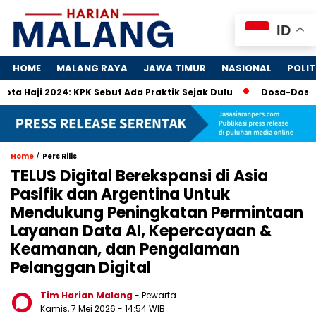
ID
HOME
MALANG RAYA
JAWA TIMUR
NASIONAL
POLIT
024: KPK Sebut Ada Praktik Sejak Dulu
Dosa-Dosa 4 Perusa
/
Home
Pers Rilis
TELUS Digital Berekspansi di Asia
Pasifik dan Argentina Untuk
Mendukung Peningkatan Permintaan
Layanan Data AI, Kepercayaan &
Keamanan, dan Pengalaman
Pelanggan Digital
Tim Harian Malang
- Pewarta
Kamis, 7 Mei 2026
- 14:54 WIB