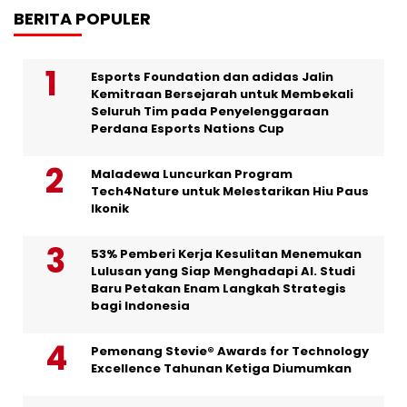
BERITA POPULER
Esports Foundation dan adidas Jalin
Kemitraan Bersejarah untuk Membekali
Seluruh Tim pada Penyelenggaraan
Perdana Esports Nations Cup
Maladewa Luncurkan Program
Tech4Nature untuk Melestarikan Hiu Paus
Ikonik
53% Pemberi Kerja Kesulitan Menemukan
Lulusan yang Siap Menghadapi AI. Studi
Baru Petakan Enam Langkah Strategis
bagi Indonesia
Pemenang Stevie® Awards for Technology
Excellence Tahunan Ketiga Diumumkan