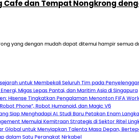
g Cafe dan Tempat Nongkrong denga
yang dengan mudah dapat ditemui hampir semua daerah d
ersejarah untuk Membekali Seluruh Tim pada Penyelengga
nergi, Migas Lepas Pantai, dan Maritim Asia di Singapura
 Hisense Tingkatkan Pengalaman Menonton FIFA World C
“Robot Phone”, Robot Humanoid, dan Magic V6
ng Siap Menghadapi AI. Studi Baru Petakan Enam Langkah
ement Memulai Kemitraan Strategis di Sektor Ritel Lin
sar Global untuk Menyiapkan Talenta Masa Depan, Berte
ap dalam Satu Perangkat Nirkabel