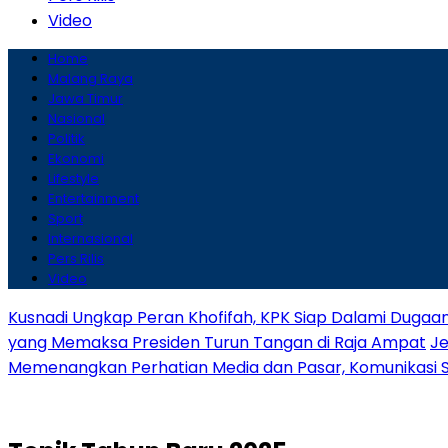
Video
Home
Malang Raya
Jawa Timur
Nasional
Politik
Ekonomi
Lifestyle
Entertainment
Sport
Internasional
Pers Rilis
Video
Kusnadi Ungkap Peran Khofifah, KPK Siap Dalami Dugaa
yang Memaksa Presiden Turun Tangan di Raja Ampat
Je
Memenangkan Perhatian Media dan Pasar, Komunikasi Str