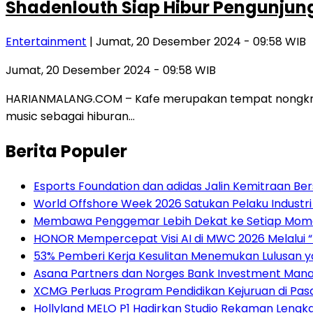
Shadenlouth Siap Hibur Pengunjun
Entertainment
| Jumat, 20 Desember 2024 - 09:58 WIB
Jumat, 20 Desember 2024 - 09:58 WIB
HARIANMALANG.COM – Kafe merupakan tempat nongkrong 
music sebagai hiburan…
Berita Populer
Esports Foundation dan adidas Jalin Kemitraan B
World Offshore Week 2026 Satukan Pelaku Industri E
Membawa Penggemar Lebih Dekat ke Setiap Momen:
HONOR Mempercepat Visi AI di MWC 2026 Melalui 
53% Pemberi Kerja Kesulitan Menemukan Lulusan ya
Asana Partners dan Norges Bank Investment Manag
XCMG Perluas Program Pendidikan Kejuruan di Pa
Hollyland MELO P1 Hadirkan Studio Rekaman Lengk