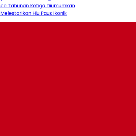
ence Tahunan Ketiga Diumumkan
lestarikan Hiu Paus Ikonik