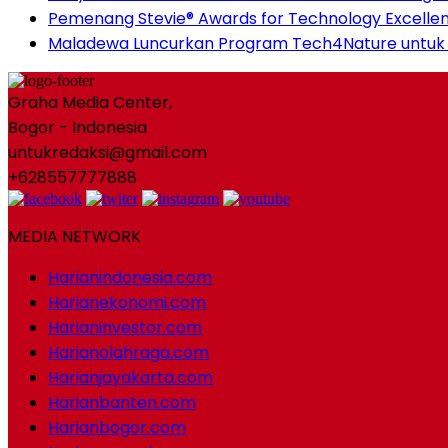
Pemenang Stevie® Awards for Technology Excell
Maladewa Luncurkan Program Tech4Nature untuk Me
Graha Media Center,
Bogor - Indonesia
untukredaksi@gmail.com
+628557777888
MEDIA NETWORK
Harianindonesia.com
Harianekonomi.com
Harianinvestor.com
Harianolahraga.com
Harianjayakarta.com
Harianbanten.com
Harianbogor.com