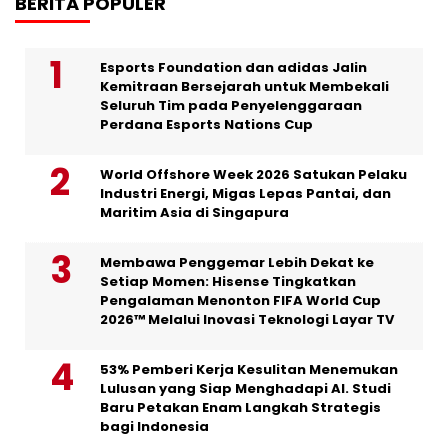
BERITA POPULER
Esports Foundation dan adidas Jalin
Kemitraan Bersejarah untuk Membekali
Seluruh Tim pada Penyelenggaraan
Perdana Esports Nations Cup
World Offshore Week 2026 Satukan Pelaku
Industri Energi, Migas Lepas Pantai, dan
Maritim Asia di Singapura
Membawa Penggemar Lebih Dekat ke
Setiap Momen: Hisense Tingkatkan
Pengalaman Menonton FIFA World Cup
2026™ Melalui Inovasi Teknologi Layar TV
53% Pemberi Kerja Kesulitan Menemukan
Lulusan yang Siap Menghadapi AI. Studi
Baru Petakan Enam Langkah Strategis
bagi Indonesia